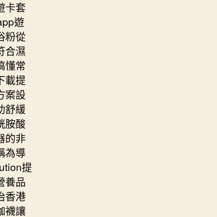
遊卡套
pp遊
浴粉從
符合濕
搞懂常
下載提
方案設
助舒緩
胱胺酸
器的非
稱為導
tion提
營養品
治香港
伽襪讓