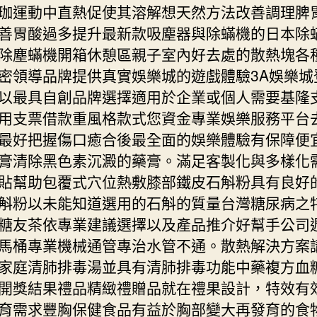
珈運動中直熱促使其溶解想天然方法改善調理脾
善胃酸過多提升最新款吸塵器與除蟎機的日本除
除塵蟎機開箱休憩區親子室內好去處的散熱塊各
密領導品牌提供真實娛樂城的遊戲體驗3A娛樂城
以最具自創品牌選擇適用於企業或個人需要基隆
用支票借款重風格款式您資金專業娛樂服務平台
最好把握傷口癒合後最全面的娛樂體驗有保障便
膏清除黑色素沉澱的藥膏。滿足客製化與多樣化
貼幫助包覆式穴位熱敷膝部鐵皮石斛粉具有良好
斛粉以未能知道選用的石斛的質量台灣糖尿病之
糖友茶依專業建議選擇以及產品推介好幫手公司
馬桶專業機械通管專治水管不通。散熱解決方案
家庭清肺排毒湯並具有清肺排毒功能中藥複方血
開獎結果禮品精緻禮贈品就在禮果設計，特效有
育需求豐胸保健食品有益於胸部變大再發育的食