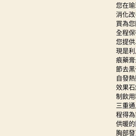
您在瑜
消化改
買為您
全程保
您提供
現是利
痕藥膏
節去黑
自發熱
效果石
制飲用
三重通
程得為
供暖的
胸部發