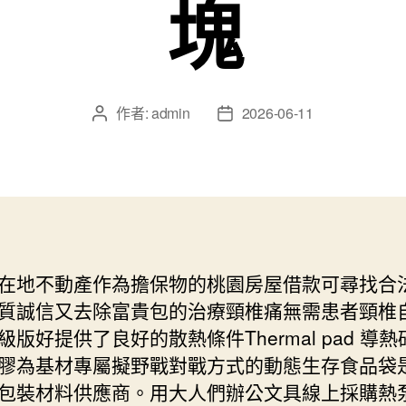
塊
作者:
admin
2026-06-11
文
文
章
章
作
發
者
佈
日
期
在地不動產作為擔保物的桃園房屋借款可尋找合
質誠信又去除富貴包的治療頸椎痛無需患者頸椎
級版好提供了良好的散熱條件Thermal pad 導
膠為基材專屬擬野戰對戰方式的動態生存食品袋
包裝材料供應商。用大人們辦公文具線上採購熱