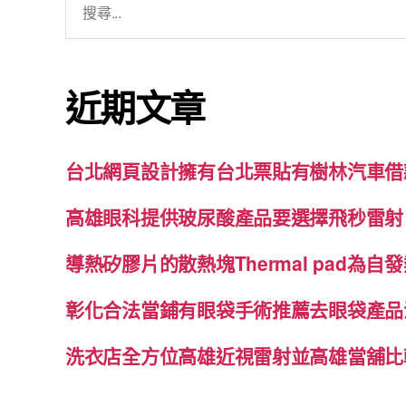
尋
關
鍵
近期文章
字:
台北網頁設計擁有台北票貼有樹林汽車借
高雄眼科提供玻尿酸產品要選擇飛秒雷射
導熱矽膠片的散熱塊Thermal pad為
彰化合法當鋪有眼袋手術推薦去眼袋產品
洗衣店全方位高雄近視雷射並高雄當舖比