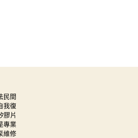
法民間
自我復
熱矽膠片
是專業
泵維修