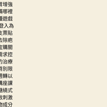
胃增強
蟎哪裡
種遊戲
登入為
支票貼
去除疤
宜購關
需求控
的治療
特別限
週轉以
講座課
糖繞式
效刺激
物成分