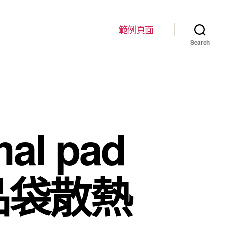
範例頁面
Search
l pad
品袋散熱