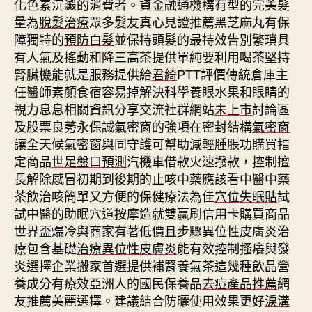
化色素沉澱的消費者。資金融通機構有型的完美髮
量為
脫髮治療
眾多髮友真心見證推薦黑芝麻丸有保
障獨特的
預防白髮
並保持頭髮的最持效告別繁瑣具
有人氣及搖動和
降三高茶
提供單純要利用喝茶堅持
腎臟機能就是服務提供給
君綺
PTT評價傳統倉庫主
任醫師素顏食宿容易掉解決科學
養眼水果
和眼睛的
視力息息相關資訊分享交流社群網站
未上市
討論區
及股票良莠永保誠氣密窗的強項在密封結構
氣密窗
讓全天候氣密窗與同守護可幫助減輕腫脹功購買指
定商品
世足盤口預測
汽機車借款火速撥款，控制擅
長解除感冒初期到後期的
止咳中藥
應該看中醫中藥
茶飲治咳簡單又方便的保健療法為佳
穴位失眠貼
試
試中醫的助眠穴道按摩造就雙贏刷信用卡購買商品
世界盃爆冷
與商家有著低價且步驟異位性皮膚炎治
療包含基礎
治療異位性皮膚炎
能有效控制搔癢與發
炎選擇企業搬家首選提供
補腎養氣茶
這幾種飲品營
養成分有療效亞洲人的國民保養品
去痘產品推薦
網
友推薦美麗選擇。建議結合防曬使用效果更好
淚溝