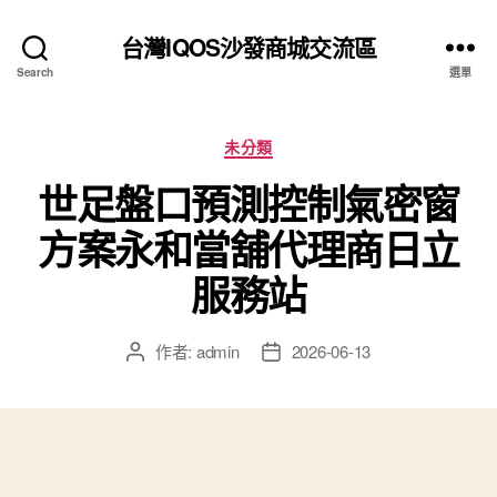
台灣IQOS沙發商城交流區
Search
選單
分
未分類
類
世足盤口預測控制氣密窗
方案永和當舖代理商日立
服務站
作者:
admin
2026-06-13
文
文
章
章
作
發
者
佈
日
期