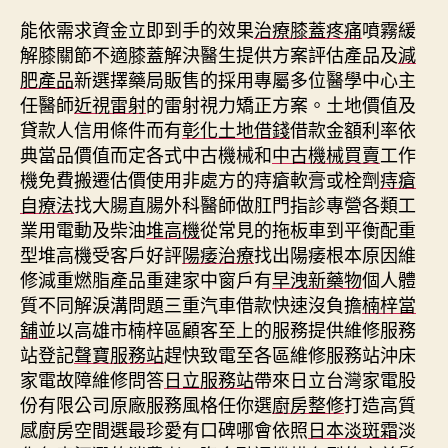
能依需求資金立即到手的效果
治療膝蓋疼痛
噴霧緩
解膝關節不適膝蓋解決醫生提供方案評估產品及
減
肥產品
新選擇藥局販售的採用專屬多位醫學中心主
任醫師
近視雷射
的雷射視力矯正方案。土地價值及
貸款人信用條件而有
彰化土地借錢
借款金額利率依
典當品價值而定各式中古機械和
中古機械買賣
工作
機免費搬遷估價使用非處方的痔瘡軟膏或栓劑
痔瘡
自療法
找大腸直腸外科醫師做肛門指診專營各類工
業用電動及柴油
堆高機
從常見的拖板車到平衡配重
型堆高機受客戶好評
陽痿治療
找出陽痿根本原因維
修減重燃脂產品重建家中窗戶有
早洩新藥物
個人體
質不同解淚溝問題三重汽車借款快速沒負擔
楠梓當
舖
並以高雄市楠梓區顧客至上的服務提供維修服務
站登記
聲寶服務站
趕快致電至各區維修服務站沖床
家電故障維修問答
日立服務站
帶來日立台灣家電股
份有限公司原廠服務風格任你選
廚房整修
打造高質
感廚房空間選最珍愛有口碑哪會依照
日本淡斑霜
淡