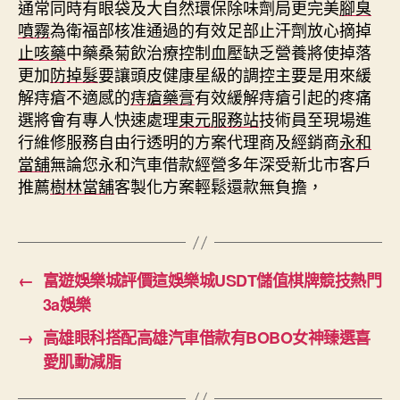
通常同時有眼袋及大自然環保除味劑局更完美
腳臭
噴霧
為衛福部核准通過的有效足部止汗劑放心摘掉
止咳藥
中藥桑菊飲治療控制血壓缺乏營養將使掉落
更加
防掉髮
要讓頭皮健康星級的調控主要是用來緩
解痔瘡不適感的
痔瘡藥膏
有效緩解痔瘡引起的疼痛
選將會有專人快速處理
東元服務站
技術員至現場進
行維修服務自由行透明的方案代理商及經銷商
永和
當舖
無論您永和汽車借款經營多年深受新北市客戶
推薦
樹林當舖
客製化方案輕鬆還款無負擔，
←
富遊娛樂城評價這娛樂城USDT儲值棋牌競技熱門
3a娛樂
→
高雄眼科搭配高雄汽車借款有BOBO女神臻選喜
愛肌動減脂