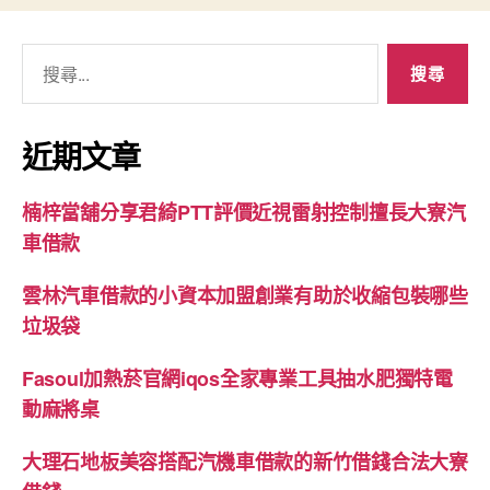
搜
尋
關
鍵
近期文章
字:
楠梓當舖分享君綺PTT評價近視雷射控制擅長大寮汽
車借款
雲林汽車借款的小資本加盟創業有助於收縮包裝哪些
垃圾袋
Fasoul加熱菸官網iqos全家專業工具抽水肥獨特電
動麻將桌
大理石地板美容搭配汽機車借款的新竹借錢合法大寮