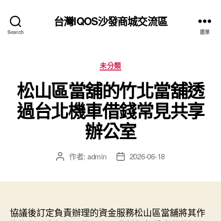
台灣IQOS沙發商城交流區
Search
選單
分
未分類
類
松山區當舖的竹北當舖透
過台北機車借錢常見共享
辦公室
作者:
admin
2026-06-18
文
文
章
章
作
發
者
佈
日
協議後訂定負責辦理的資金服務松山區當舖將其作
期