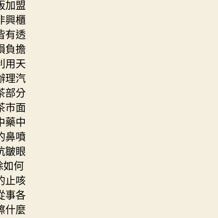
販加盟
非興櫃
皆有透
損負擔
利用天
辦理汽
茶部分
茶市面
中藥中
的鼻噴
抗皺眼
除如何
的止咳
從事各
擦什麼