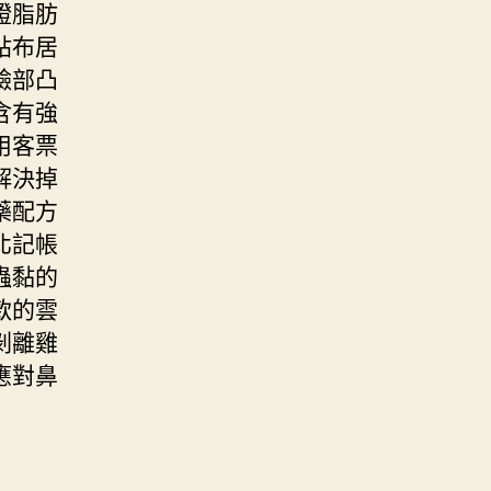
證脂肪
貼布居
臉部凸
含有強
用客票
解決掉
藥配方
北記帳
蟲黏的
款的雲
剝離雞
應對鼻