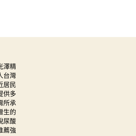
光澤精
人台灣
近居民
提供多
灣所承
增生的
脫尿酸
推薦強