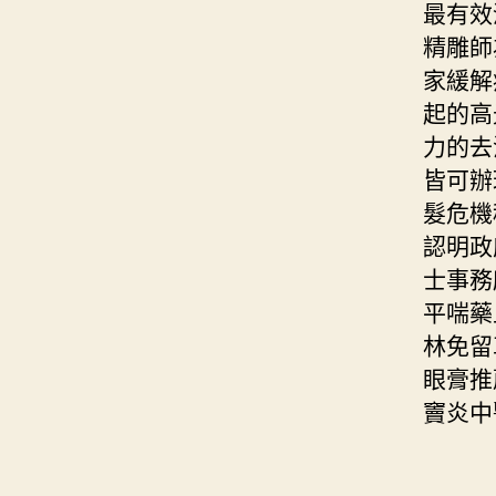
最有效
精雕師
家緩解
起的高
力的去
皆可辦
髮危機
認明政
士事務
平喘藥
林免留
眼膏推
竇炎中