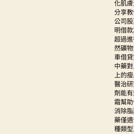
化肌膚
分享教
公司股
明借款
超過進
然礦物
車借貸
中藥對
上的瘦
醫治研
劑能有
霜幫助
消除脂
藥僅適
種類型