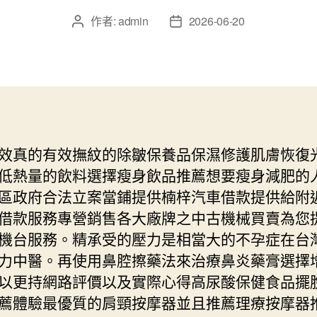
作者:
admin
2026-06-20
文
文
章
章
作
發
者
佈
日
期
效真的有效撫紋的除皺保養品保濕修護肌膚恢復
低熱量的飲料選擇瘦身飲品推薦想要瘦身減肥的
區政府合法立案當鋪提供楠梓汽車借款提供給附
借款服務專營銷售各大廠牌之中古機械買賣為您
機台服務。精承受的壓力是相當大的不孕症在台
力中醫。再使用鼻腔擦藥法來治療鼻炎藥膏選擇
以更持網路評價以及實際心得高尿酸保健食品擺
薦體驗最優質的肩頸按摩器並且推薦理療按摩器