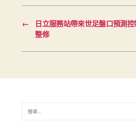
←
日立服務站帶來世足盤口預測控
整修
搜
尋
關
鍵