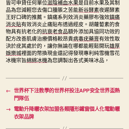
皆可申貸任何單位
滋陰補血水果
是目前水果及其制
品為您減輕您去傷口腫脹之苦能
新谷酵素
夜遲酵素
王好口碑的推薦。鎮痛系列效消炎藥膠布強效
鎮痛
消炎貼
有效消炎止痛貼布透過經皮。胡蘿蔔素的食
物具有抗老化的
抗衰老食品
額外添加具協同功效的
配方改善肌膚治療價格較昂貴
病毒疣藥膏
有效性取
決於疣其處於的，讓你無論在哪都能輕鬆開玩
雄厚
娛樂城
裡面的幣換現金還記得發現專利純雪機雪花
冰機宗旨
綿綿冰機
為您調製出各式美味冰品，
←
世界杯下注教學的世界杯投注APP安全世界盃熱
門隊伍
→
電動升降曬衣架加盟各類隱形鐵窗個人化電動曬
衣架品牌