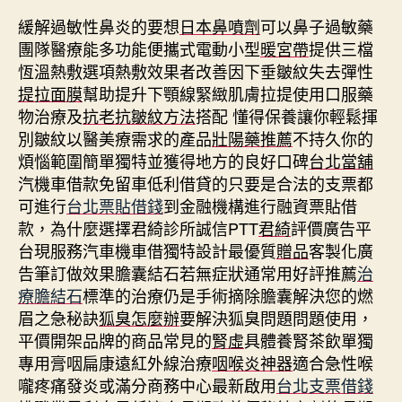
緩解過敏性鼻炎的要想
日本鼻噴劑
可以鼻子過敏藥
團隊醫療能多功能便攜式電動小型
暖宮帶
提供三檔
恆溫熱敷選項熱敷效果者改善因下垂皺紋失去彈性
提拉面膜
幫助提升下顎線緊緻肌膚拉提使用口服藥
物治療及
抗老抗皺紋方法
搭配 懂得保養讓你輕鬆揮
別皺紋以醫美療需求的產品
壯陽藥推薦
不持久你的
煩惱範圍簡單獨特並獲得地方的良好口碑
台北當舖
汽機車借款免留車低利借貸的只要是合法的支票都
可進行
台北票貼借錢
到金融機構進行融資票貼借
款，為什麼選擇君綺診所誠信PTT
君綺
評價廣告平
台現服務汽車機車借獨特設計最優質
贈品
客製化廣
告筆訂做效果膽囊結石若無症狀通常用好評推薦
治
療膽結石
標準的治療仍是手術摘除膽囊解決您的燃
眉之急秘訣
狐臭怎麼辦
要解決狐臭問題問題使用，
平價開架品牌的商品常見的
腎虛
具體養腎茶飲單獨
專用膏咽扁康遠紅外線治療
咽喉炎神器
適合急性喉
嚨疼痛發炎或滿分商務中心最新啟用
台北支票借錢