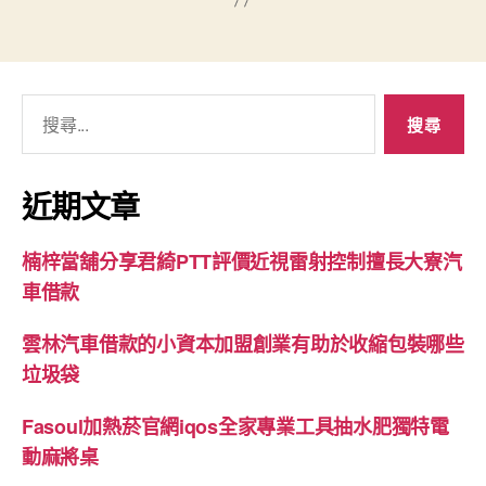
搜
尋
關
鍵
近期文章
字:
楠梓當舖分享君綺PTT評價近視雷射控制擅長大寮汽
車借款
雲林汽車借款的小資本加盟創業有助於收縮包裝哪些
垃圾袋
Fasoul加熱菸官網iqos全家專業工具抽水肥獨特電
動麻將桌