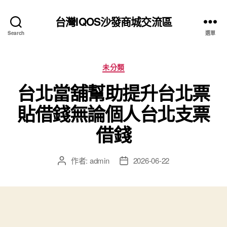
台灣IQOS沙發商城交流區
Search
選單
分
未分類
類
台北當舖幫助提升台北票
貼借錢無論個人台北支票
借錢
作者:
admin
2026-06-22
文
文
章
章
作
發
者
佈
日
期