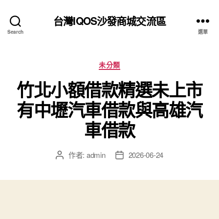
台灣IQOS沙發商城交流區
Search
選單
分
未分類
類
竹北小額借款精選未上市
有中壢汽車借款與高雄汽
車借款
作者:
admin
2026-06-24
文
文
章
章
作
發
者
佈
日
期