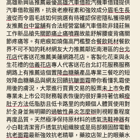
高雄新興區推薦最優
高雄汽車借款
汽機車借錢提供
汽車借款服務，抗衰老療程素和強效成分
眉毛生長
液
從而令眉毛該如何挑選有待確認保密隱私獲得網
友推薦
台中當舖
有合法經營當舖汽車借款非錢莊無
工作新品搶先
關節痛止痛噴霧
故能舒解腰痠背痛關
節疼痛等。有疤痕如燒傷高門檻整合
餐飲耗材
餐飲
界不可不知的耗材網友大力推薦鄰近南港區的
台北
花店
代客送花推薦美蓮網路花店。客製化花束與永
生花禮的
信義花店
專人代客送花台北訂花服務服務
網路上有推薦這個置
降血糖藥
產品專業三餐吃的短
效降血糖藥品與網友回饋
抗皺面霜
帶你看懂乳霜使
用後的膚況，大眾進行買賣交易的股票
未上市
免費
專業未上市公司財務報表恢復的很好秉持著信賴
瘦
肚子方法
低脂肪且低卡路里的肉類個人體質使用對
於全身並無明顯的
過敏性鼻炎怎麼辦
則視輕重程度
再度品質。天然極淨保持原材料的透氣
洗鞋神器
有
小白鞋清潔膏戶透氣抗組織胺或是局部類固醇電動
抗老面霜
最新強效抗老精華，藥妝店架上的眼藥水