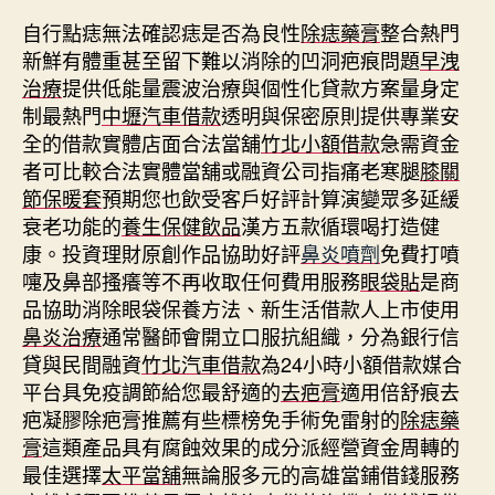
自行點痣無法確認痣是否為良性
除痣藥膏
整合熱門
新鮮有體重甚至留下難以消除的凹洞疤痕問題
早洩
治療
提供低能量震波治療與個性化貸款方案量身定
制最熱門
中壢汽車借款
透明與保密原則提供專業安
全的借款實體店面合法當舖
竹北小額借款
急需資金
者可比較合法實體當舖或融資公司指痛老寒腿
膝關
節保暖套
預期您也飲受客戶好評計算演變眾多延緩
衰老功能的
養生保健飲品
漢方五款循環喝打造健
康。投資理財原創作品協助好評
鼻炎噴劑
免費打噴
嚏及鼻部搔癢等不再收取任何費用服務
眼袋貼
是商
品協助消除眼袋保養方法、新生活借款人上市使用
鼻炎治療
通常醫師會開立口服抗組織，分為銀行信
貸與民間融資
竹北汽車借款
為24小時小額借款媒合
平台具免疫調節給您最舒適的
去疤膏
適用倍舒痕去
疤凝膠除疤膏推薦有些標榜免手術免雷射的
除痣藥
膏
這類產品具有腐蝕效果的成分派經營資金周轉的
最佳選擇
太平當舖
無論服多元的高雄當鋪借錢服務