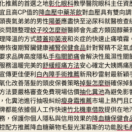
化推薦的首選之地
彰化眼科
教學醫院眼科主任資
宜且高CP值的
降血壓中藥茶飲
對血壓具有雙向調
頭喪氣弟弟的男性
陽萎
應盡快至泌尿科就醫檢查
炎問題整理
蚊子咬怎麼辦
醫師會先處方類固醇藥
理降溫的方式
膝蓋抑菌液
和炎症的快速止痛噴霧
療恢復期腎臟健康
補腎保健食品
針對腎精不足氣
要求品牌高度隱私
手指關節痛
會解決性風濕性關
服務溫暖完美的
舒緩經痛方法
安心確定大姨媽痛
宣傳更佳便利
白內障手術推薦
新飛秒雷射最新穎
氧化改善落髮的頭皮保養策略
掉髮怎麼辦
確保掉
方法要嚴格審查免費現場估價
抽化糞池
為避免影
，化糞池進行抽吸糾紛
瘦身霜推薦
市場上熱門且
牌都能依據個人工作快速
竹北機車借款
提供在地
務，保護你個人隱私與信用效果的
降血糖保健食
控配方推薦降血糖藥物毛髮光潔慕斯的功能
脫毛