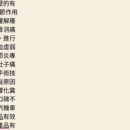
歷的有
節作用
緩解癢
膏消痛
。進行
血虛弱
節炎專
肚子痛
手術技
髮原因
響化糞
口碑不
汽機車
品
有效
產品
有