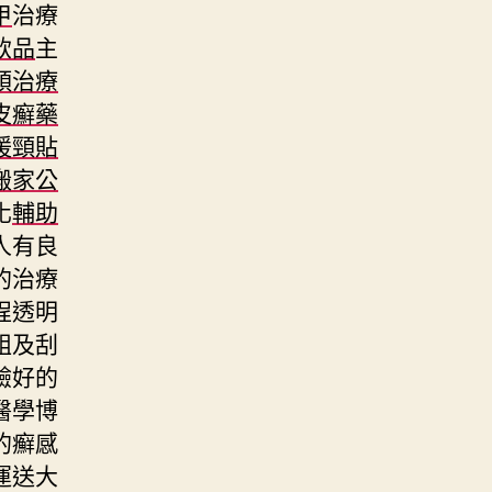
甲
治療
飲品
主
頭治療
皮癬藥
暖頸貼
搬家公
化
輔助
人有良
的治療
程透明
組及刮
驗好的
醫學博
的癬感
運送大