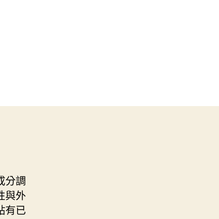
成分調
性與外
貼有已