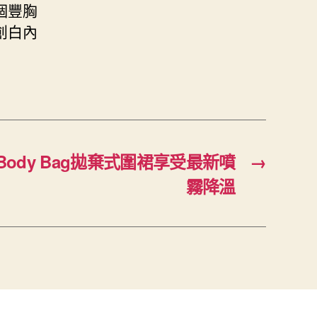
個豐胸
創白內
ody Bag拋棄式圍裙享受最新噴
→
霧降溫