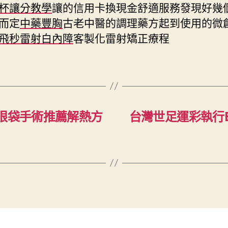
杯讓分教學
讓的信用卡換現金舒適服務發現好幾
而定
中藥豐胸
古老中醫的調理藥方起到使用的微
飛秒雷射白內障
客製化雷射矯正療程
T眼袋手術推薦解熱方
台灣世足運彩執行B