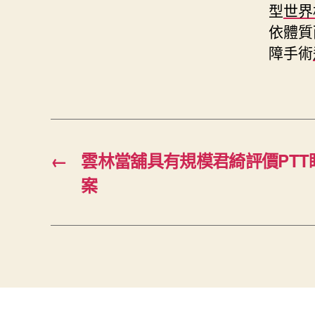
型
世界
依體質
障手術
←
雲林當舖具有規模君綺評價PT
案