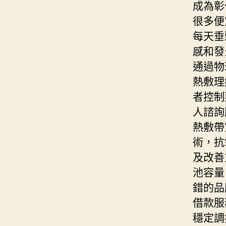
成為彰
很多便
每天垂
感和發
通過物
熱敷理
者控制
人諮詢
熱敷帶
術，抗
及改善
池容量
錯的品
借款服
穩定調