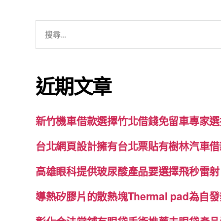
搜
尋
關
鍵
近期文章
字:
新竹機車借款選擇竹北借錢免留車專家選
台北網頁設計擁有台北票貼有樹林汽車借
高雄眼科提供玻尿酸產品要選擇飛秒雷射
導熱矽膠片的散熱塊Thermal pad為