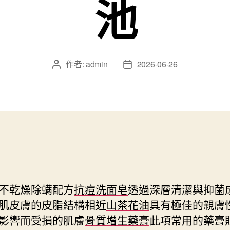
池
作者:
admin
2026-06-26
文
文
章
章
作
發
者
佈
日
期
不乾燥除螨配方
抗痘洗面皂
透過深層清潔與抑菌
肌皮膚的皮脂結構相近
山茶花油
具有極佳的親膚
影響而受損的肌膚
骨質增生藥膏
此項常用的藥膏