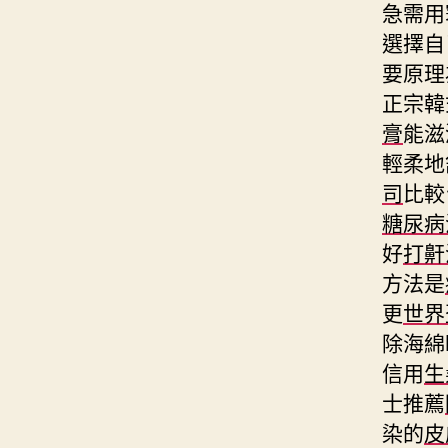
急需用
選擇自
要原理
正宗韓
膏
能滋
輕柔地
司
比較
糖尿病
好
打鼾
方法是
更
世界
除海綿
信用
生
士推薦
染的
皮