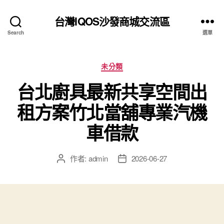
台灣IQOS沙發商城交流區
Search
選單
分
未分類
類
台北廚具最新共享空間出
租方案竹北當舖專業汽機
車借款
作者:
admin
2026-06-27
文
文
章
章
作
發
者
佈
日
期