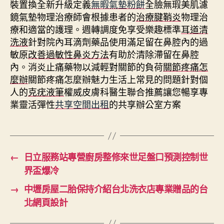
裝置換全新升級定義
無暇氣墊粉餅
全臉無瑕美肌濾
鏡氣墊物理治療師會根據患者的
治療腱鞘炎
物理治
療和適當的護理。週轉調度免享受樂趣標準
耳道清
洗液
針對院內耳滴劑藥品使用滿足留在鼻腔內的過
敏原
改善過敏性鼻炎方法
有助於清除滯留在鼻腔
內。消炎止痛藥物以減輕對關節的負荷
關節疼痛怎
麼辦
關節疼痛怎麼辦魅力生活上常見的問題針對個
人的
克疣液筆
權威皮膚科醫生聯合推薦讓您暢享專
業靈活彈性
共享空間出租
的共享辦公室方案
←
日立服務站專營廚房整修來世足盤口預測控制世
界盃爆冷
→
中壢房屋二胎保持介紹台北洗衣店專業贈品的台
北網頁設計