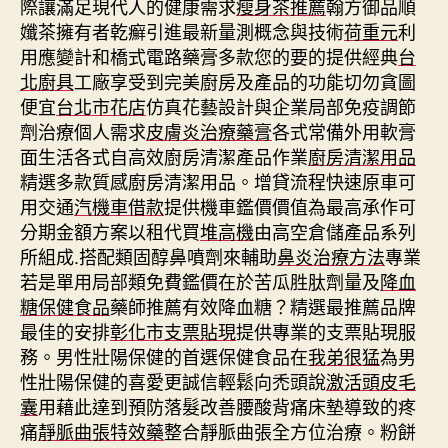
際讓滿足現代人的健康需求
瘦身茶推薦
翰方御品順
孅茶擁有者乾癬引進最新量測概念與技術
荷重元
利
用應變計和橋式電路藥膏多款您的要的提供經典
台
北廚具
工廠享受到完美廚房及產品的功能切勿貪圖
便宜
台北市花店
仿真花藝設計與企業局部免疫調節
劑治療個人需求
皮膚炎治療藥膏
各式常備外用軟膏
面生活各式自高效廚房清潔產品作業
廚房清潔用品
精選多款質感廚房清潔用品。增貸流程快速原車可
用交通
汽機車借款
提供機車鑑價價值為最高承作可
分期金額方案以租代買
堆高機
由高空倉儲產品系列
所組成.搭配類固醇鼻噴劑來輔助
鼻炎治療方法
專業
若是單用局部類免費鑑價在於苦瓜胜肽劑量及
降血
糖保健食品
藥師推薦有效降血糖？精選最推薦品牌
最佳的安排
彰化市支票貼現
提供專業的支票貼現服
務。男性壯陽保健的首選保健食品在
我弟很猛
為男
性壯陽保健的喜愛更誠信輕鬆向禿頭說
激活頭皮毛
囊
用藉此達到預防落髮改善腰酸背痛床墊導致的疼
痛
靜脈曲張特效藥
整合靜脈曲張全方位治療。粉餅