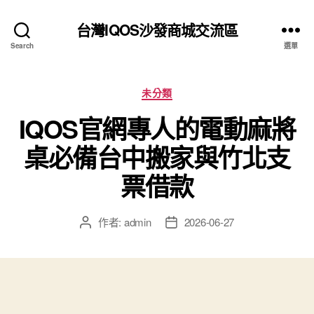
台灣IQOS沙發商城交流區
Search
選單
分
未分類
類
IQOS官網專人的電動麻將
桌必備台中搬家與竹北支
票借款
作者:
admin
2026-06-27
文
文
章
章
作
發
者
佈
日
期