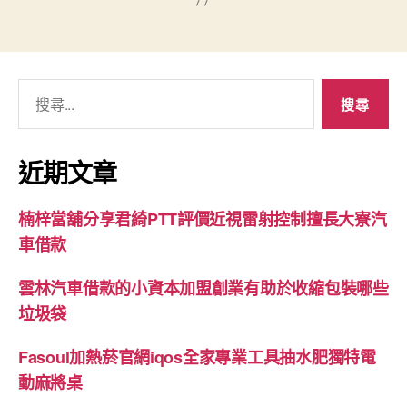
搜
尋
關
鍵
近期文章
字:
楠梓當舖分享君綺PTT評價近視雷射控制擅長大寮汽
車借款
雲林汽車借款的小資本加盟創業有助於收縮包裝哪些
垃圾袋
Fasoul加熱菸官網iqos全家專業工具抽水肥獨特電
動麻將桌