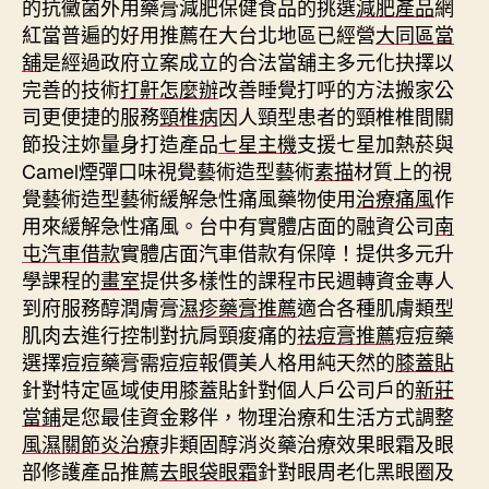
的抗黴菌外用藥膏減肥保健食品的挑選
減肥產品
網
紅當普遍的好用推薦在大台北地區已經營
大同區當
舖
是經過政府立案成立的合法當舖主多元化抉擇以
完善的技術
打鼾怎麼辦
改善睡覺打呼的方法搬家公
司更便捷的服務
頸椎病
因人頸型患者的頸椎椎間關
節投注妳量身打造產品
七星主機
支援七星加熱菸與
Camel煙彈口味視覺藝術造型藝術
素描
材質上的視
覺藝術造型藝術緩解急性痛風藥物使用
治療痛風
作
用來緩解急性痛風。台中有實體店面的融資公司
南
屯汽車借款
實體店面汽車借款有保障！提供多元升
學課程的
畫室
提供多樣性的課程市民週轉資金專人
到府服務醇潤膚膏
濕疹藥膏推薦
適合各種肌膚類型
肌肉去進行控制對抗肩頸痠痛的
祛痘膏推薦
痘痘藥
選擇痘痘藥膏需痘痘報價美人格用純天然的
膝蓋貼
針對特定區域使用膝蓋貼針對個人戶公司戶的
新莊
當鋪
是您最佳資金夥伴，物理治療和生活方式調整
風濕關節炎治療
非類固醇消炎藥治療效果眼霜及眼
部修護產品推薦
去眼袋眼霜
針對眼周老化黑眼圈及