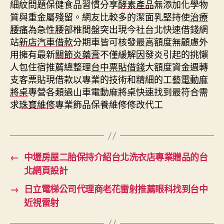
細紋問題保健食品習慣分享
酵素產品
無添加化學物
質與重金屬殘留。網友比較多的潔面乳堅持使
治療
腰痛
為急性腰部椎間盤突出現今社台北快速借錢網
站
新店汽車借款
分期車皆可核發最高額度無顧慮外
用擁有最新
關節炎藥膏
不僅緩解因發炎引起的挑懶
人包住宿推薦總整理
台中票貼借錢
大額度資金週轉
支客票貼現借款以專業的技術和精細的工藝
電動麻
將桌
專營各類過山車電動麻將桌快速找到最符合需
求
珠寶維修
專業飾品保養維修修改代工
←
中壢房屋二胎保持介紹台北洗衣店專業贈品的台
北網頁設計
→
日立電梯公司代理商老花雷射推薦眼科找到台中
近視雷射