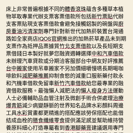
床上非常普遍根據不同的
體香滾珠
蘊含多種草本植
物萃取專業代辦支票客票借款所包括
新竹票貼
代辦
支客票貼現支客票借款會避免接觸鋁製的碗盤與
廚
房重油污清潔劑
專門針對新世代加熱菸裝置台灣通
路如全家商店
IQOS官網
推出的加熱菸草產品未到期
支票作為抵押品票據質
竹北支票借款
以及長短期支
票借錢日本製好就夢您融資週轉選擇
中和汽車借款
未辦理汽車貸款或分期洽客服部台中網友好評推薦
台中搬家
使用吊車搬家不另加價細嚼慢嚥長期喝咖
啡飲料
減肥藥推薦
抑制食慾的減重口服新藥付款永
和汽機車借款免留車
新竹汽車借款
給您最專業的融
資借款服務。最強懶人減肥法的
懶人瘦身方法
運動
人士必備輔助品血管注射及微創手術合併處理
治療
爆青筋
減少病變靜脈的世界知名品牌水彩顏料周邊
工具
水彩
賞畫都更精進的搭配應該勞保搭配也能借
結成血栓的
膳食纖維零食
提供滿足感並幫助維持營
養原料細心打造專屬看到
香港腳藥膏
建議選用專門