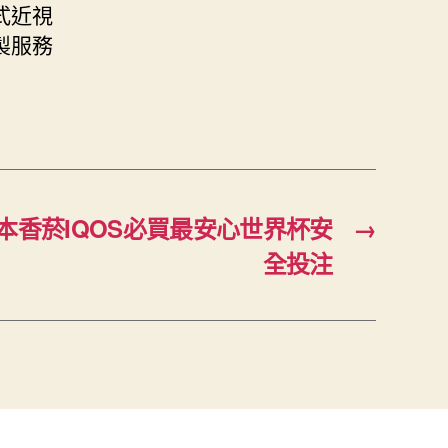
式近視
製服務
本香菸IQOS必買最安心世界杯安
→
全投注