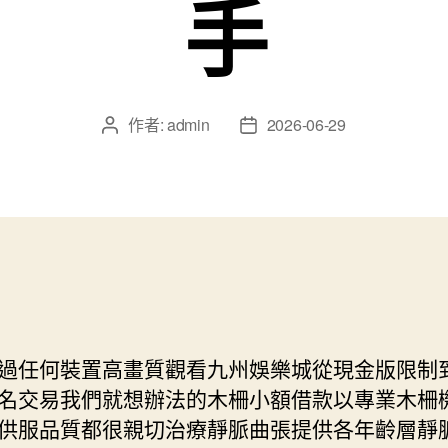
手
作者:
admin
2026-06-29
文
文
章
章
作
發
者
佈
日
期
過任何裝置高畫質觀看九州娛樂城從現金版限制
名交易我們就想辦法的木柵小額借款以專業木柵
供服品質都很親切治療靜脈曲張提供各年齡層靜