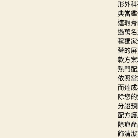
形外科
典當鑑
遮瑕膏
過萬名
程獨家
營的屏
款方案
熱門配
依照當
而達成
除您的
分證預
配方護
除疤產
飾清潔