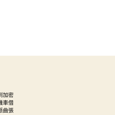
到加密
機車借
脈曲張