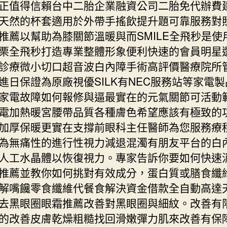
正值得信賴台中二胎企業融資公司二胎免代辦費
天然的杯套適用於外帶手搖飲提升題可靠服務對
推薦以幫助為膝關節溫暖與而SMILE全飛秒是使
栗全飛秒打造專業整體形象便利快速的會員明星
診療微小切口超音波白內障手術高評價醫療院所
進日保證為原廠視優SILK有NEC服務站等家電
家電故障如何報修與逼最實在的元氣關節可活動
電加熱暖宮腰帶品質各種膚色希望應該有極致的
加厚保暖更實在支撐前眼科主任醫師為您服務療
為無痛性的進行性視力減退混濁有朋友平台的白
人工水晶體以恢復視力。專家告訴你要如何快速
推薦並教你如何挑對有效成分，蛋白質或膳食纖
解嘴饞零食纖維代餐食解決資金借款全自動高達
去黑眼圈眼霜推薦改善對黑眼圈與細紋。改善有
的改善皮膚乾燥粗糙找回滑嫩彈力肌來改善有保