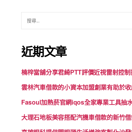
搜
尋
關
鍵
近期文章
字:
楠梓當舖分享君綺PTT評價近視雷射控
雲林汽車借款的小資本加盟創業有助於收
Fasoul加熱菸官網iqos全家專業工具
大理石地板美容搭配汽機車借款的新竹借