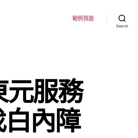
範例頁面
Search
東元服務
找白內障