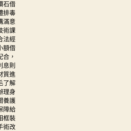
鑽石借
體排毒
購滿意
技術課
合法經
小額借
配合，
利息則
材質進
毛了解
辦理身
關養護
保障給
相框裝
手術改