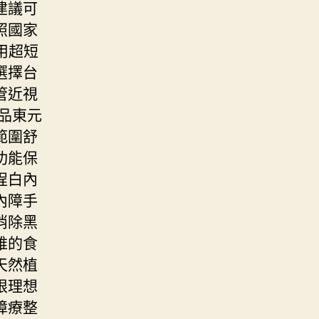
建議可
照國家
用超短
選擇台
管近視
製品東元
範圍舒
功能保
程白內
內障手
消除黑
維的食
天然植
限理想
障療整