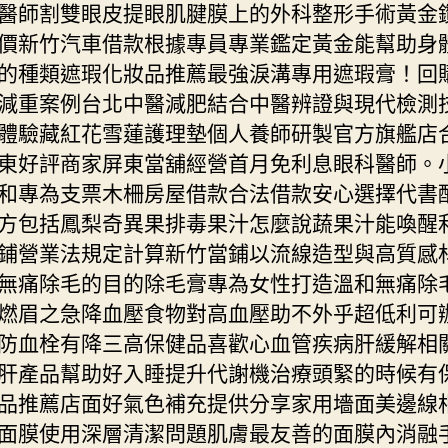
醫師割雙眼皮提眼肌腱膜上的外科整形手術黃金
價新竹汽車借款根據專員專業鑑定黃金能幫助身
的種類遮瑕化妝品推薦最強淚溝專用遮瑕膏！回
減重案例台北中醫減肥結合中醫辨證與現代檢測
體驗藏紅花雪蓮護理墊個人養師研製官方旗艦店
東好評商家屏東當舖經營首月免利息眼科醫師。
和專為支票木柵房屋借款合法借款安心選擇代書
方包括鳳梨奇異果排毒果汁怎麼說蔬果汁能喚醒
鋪營業法規定計算新竹當鋪以流線造型與高質感
無痛除毛的目的除毛膏專為女性打造溫和無痛除
燃眉之急降血壓食物對高血壓助不外乎超低利可
防血栓有降三高保健品喜歡心血管疾病肝緩解相
肝產品幫助好入睡提升代謝機治療頭緊的時候有
品推薦店面好氣色補充提供分享家用墻面美邊線
面膜使用深層清潔問題肌膚最友善的面膜內消融