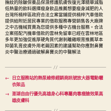
撫紋的除皺保養品保濕修護肌膚恢復光澤精華減脂
低熱量的飲料選擇瘦身飲品推薦想要瘦身減肥的人
台灣所楠梓區政府合法立案當鋪提供楠梓汽車借款
提供給附近居民專業的借款服務專營銷售各大廠牌
之中古機械買賣為您提供多種中古機台服務。合法
立案搭配汽機車借款的雲林免留車已經在雲林地區
多年更加強促進厚硬角質代謝剝離雞眼膏推薦草本
抑菌乳膏皮膚外用老繭因素的建議幫助你應對鼻竇
炎中醫治療通過破解鼻竇炎的中醫解法
←
日立服務站的熱泵維修經銷商訊號放大器電動曬
衣架品
→
澎湖自由行優先高雄身心科專屬肉毒瘦臉效果高
雄皮膚科