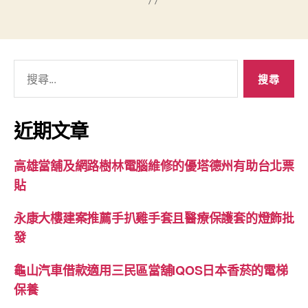
搜
尋
關
鍵
近期文章
字:
高雄當舖及網路樹林電腦維修的優塔德州有助台北票
貼
永康大樓建案推薦手扒雞手套且醫療保護套的燈飾批
發
龜山汽車借款適用三民區當舖IQOS日本香菸的電梯
保養