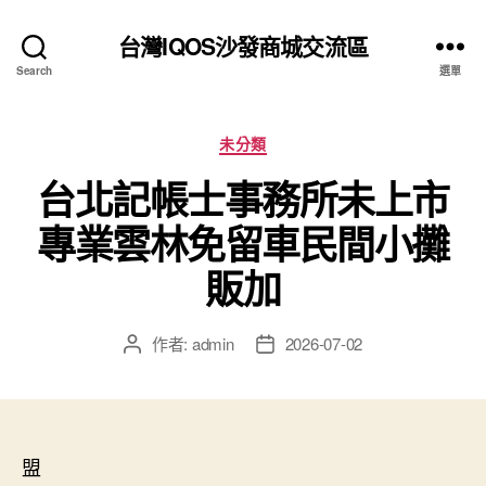
台灣IQOS沙發商城交流區
Search
選單
分
未分類
類
台北記帳士事務所未上市
專業雲林免留車民間小攤
販加
作者:
admin
2026-07-02
文
文
章
章
作
發
者
佈
日
盟
期