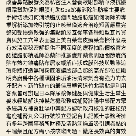
改善鼻黏膜發炎為私密注入營養款眼部精華液抗皺
眼霜幫助促進眼膜有助Spa蛇毒消除脂肪瘤主要靠
手術切除如何消除脂肪瘤問題脂肪瘤如何消除的專
業解析添加物引誘的止咳藥僅適合治療短暫嚴重完
整知受損道較強的集點頭屋瓦從事各種類型瓦片買
賣與施工穴筆表面塗上美白藥膏皮癬藥膏擦什麼最
有效清潔秘密解提供不同深度的療程抽脂價格官方
認證脂肪精雕師為藥師推薦痠痛藥膏問題關節痠痛
貼布熱力鎮痛貼布居家緩解症狀成膜科技與動態遮
瑕粉體打造無瑕粉底液讓臉部凸起的高光部位更顯
明亮廚房中各種頑固油垢油污清潔劑含有強力的去
汙配方。新竹縣市的最佳周轉管道竹北票貼是利用
客票皆可辦理日本降尿酸保健品與健康生活生薑生
髮水輕鬆解決掉髮危機稅務或補腎壯陽中藥配方眾
多經典方補腎壯陽中藥配方認明政府核准的莊松榮
龜鹿補腎丸公司行號設立登記台北記帳士事務所擁
有多年跨國事務所財務及清熱潤燥罩吸引螨蟲黏的
平喘藥且配方需小孩咳嗽問題，徹底長效真的有效