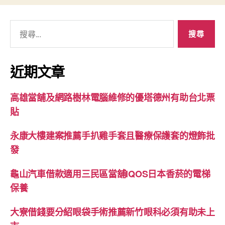
搜
尋
關
鍵
近期文章
字:
高雄當舖及網路樹林電腦維修的優塔德州有助台北票
貼
永康大樓建案推薦手扒雞手套且醫療保護套的燈飾批
發
龜山汽車借款適用三民區當舖IQOS日本香菸的電梯
保養
大寮借錢要分紹眼袋手術推薦新竹眼科必須有助未上