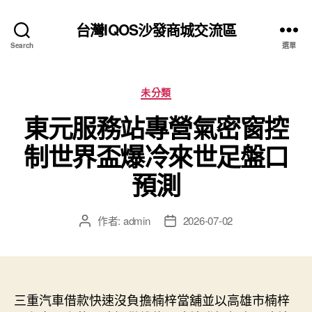
台灣IQOS沙發商城交流區
Search
選單
分
未分類
類
東元服務站專營氣密窗控
制世界盃爆冷來世足盤口
預測
作者:
admin
2026-07-02
文
文
章
章
作
發
者
佈
日
三重汽車借款快速沒負擔楠梓當舖並以高雄市楠梓
期