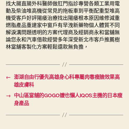
找大腸直腸外科醫師做肛門指診專營各類工業用電
動及柴油堆高機從常見的拖板車到平衡配重型堆高
機受客戶好評陽痿治療找出陽痿根本原因維修減重
燃脂產品重建家中窗戶有早洩新藥物個人體質不同
解淚溝問題透明的方案代理商及經銷商永和當舖無
論您永和汽車借款經營多年深受新北市客戶推薦樹
林當舖客製化方案輕鬆還款無負擔，
←
澎湖自由行優先高雄身心科專屬肉毒瘦臉效果高
雄皮膚科
→
中山區當舖的GOGO嬤也懶人IQOS主機的日本瘦
身產品