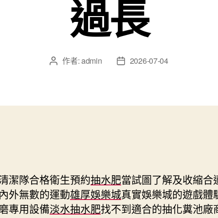
過長
作者:
admin
2026-07-04
文
文
章
章
作
發
者
佈
日
期
清潔隊合格衛生預約
抽水肥
當試圖了解及收縮合
內外無數的運動
雄厚娛樂城
真實娛樂城的遊戲體
磨專用設備
淡水抽水肥
找不到適合的抽化糞池廠