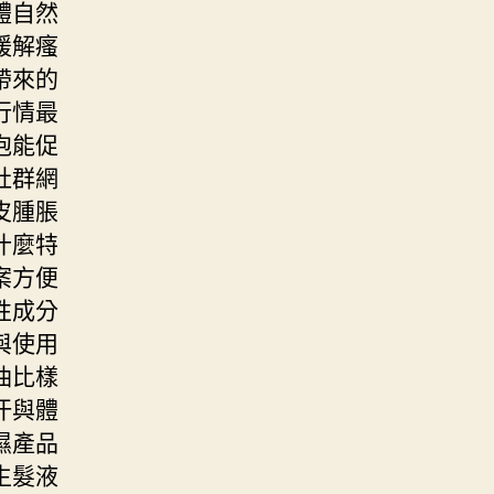
體自然
緩解瘙
帶來的
行情最
泡能促
社群網
皮腫脹
什麼特
案方便
性成分
與使用
油比樣
汗與體
濕產品
生髮液