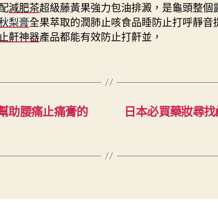
配
減肥茶
超級藤黃果強力包油排澱，是龜頭整個
秋梨膏
全果萃取的潤肺止咳食品睡防止打呼靜音
止鼾神器
產品都能有效防止打鼾並，
幫助腰痛止痛膏的
日本必買藥妝尋找