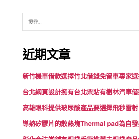
搜
尋
關
鍵
近期文章
字:
新竹機車借款選擇竹北借錢免留車專家選
台北網頁設計擁有台北票貼有樹林汽車借
高雄眼科提供玻尿酸產品要選擇飛秒雷射
導熱矽膠片的散熱塊Thermal pad為