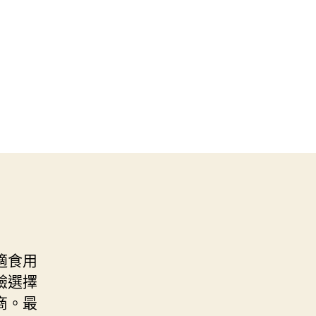
適食用
驗選擇
商。最