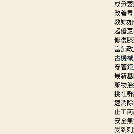
成分要
改善胃
教妳如
超優惠
修復膝
當舖
政
古機械
穿著
鉅
最新
基
藥物
治
挑社群
速消除
止工商
安全無
受到刺