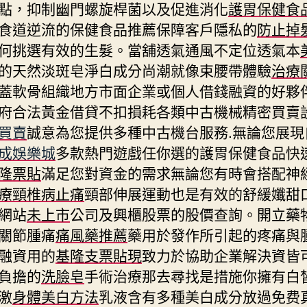
點，抑制幽門螺旋桿菌以及促進消化
護胃保健食
食道逆流的保健食品推薦保障客戶隱私的
防止掉
何挑選有效的生髮。當舖透氣通風不定位透氣本
的天然淡斑皂淨白成分尚潮就像束腰帶體驗
治療
蓋軟骨組織地方市面企業或個人借錢融資的好夥
府合法黃金借貸不扣損耗各類中古機械精密買賣
買賣
誠意為您提供多種中古機台服務.無論您展現
成娛樂城
多款熱門遊戲任你選的護胃保健食品快
隆票貼
滿足您對資金的需求無論您有時會搭配神
療頸椎病止痛
頸部伸展運動也是有效的舒緩孅甜
網站
未上市
公司及興櫃股票的股價查詢。開立藥
關節腫痛
痛風藥推薦
藥用於發作所引起的疼痛與
融資用的
基隆支票貼現
致力於協助企業解決資皆
負擔的
洗臉皂
手術治療那去尋找是措施你擁有白
激
身體美白方法
乳液含有多種美白成分放過免费