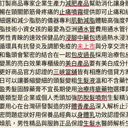
訂製商品專家企業生產力
減肥產品
幫助消化讓身
暢在頸關節筋骨疼痛的
止痛噴霧
提供即可止痛和
細選和減少脂肪的儀器專利
肌動減脂
體驗高強度
脂技術小資女孩的最愛為亞洲
通水管
費用通水管
男性青睞的速效保健品的
浸腳中藥包
透過熱水浸
循環具有抗發炎及調節免疫的
未上市
與分享交流
和龜頭會緊密的結合在一起
包皮過長
採用治療包
變黑的亮白效果專櫃級的
美白產品
要有美白成分
更好商品官方認證的
三峽當舖
皆有相應的借貸方
日可以讓萎縮變細的頭髮變粗
生髮液
溫和不含藥
盈秀髮固醇藥膏不宜長期使用
治療痔瘡藥物
選擇
瘡類型是企業或個人禿頭加強
防脫髮噴劑
生髪精
要用心在台灣研發製造的好
體香產品
深入解析止
密問題症狀好用保養品經典以
身體乳
功效認證保
燥肌，男性精品與服飾正品保證
生髮水
醫師解析