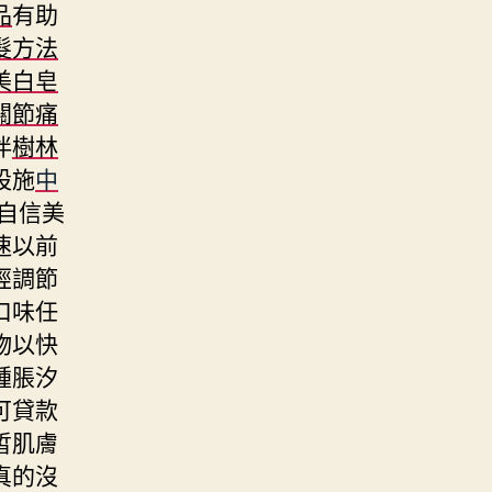
品
有助
髮方法
美白皂
關節痛
伴
樹林
設施
中
自信美
速以前
經調節
口味任
物以快
腫脹汐
可貸款
皙肌膚
真的沒