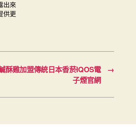
露出來
提供更
鹹酥雞加盟傳統日本香菸IQOS電
→
子煙官網