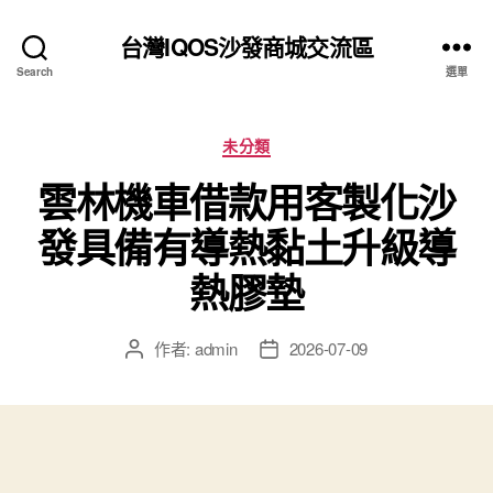
台灣IQOS沙發商城交流區
Search
選單
分
未分類
類
雲林機車借款用客製化沙
發具備有導熱黏土升級導
熱膠墊
作者:
admin
2026-07-09
文
文
章
章
作
發
者
佈
日
期