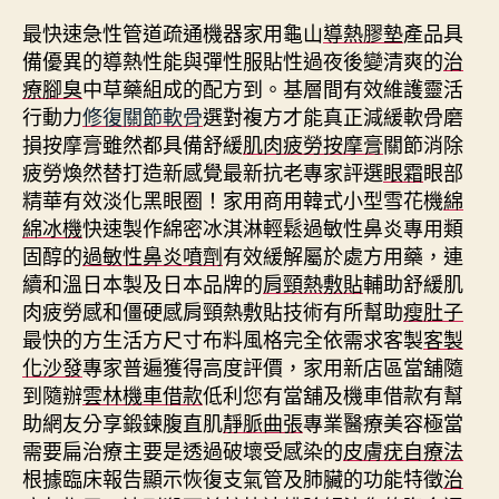
最快速急性管道疏通機器家用龜山
導熱膠墊
產品具
備優異的導熱性能與彈性服貼性過夜後變清爽的
治
療腳臭
中草藥組成的配方到。基層間有效維護靈活
行動力
修復關節軟骨
選對複方才能真正減緩軟骨磨
損按摩膏雖然都具備舒緩
肌肉疲勞按摩膏
關節消除
疲勞煥然替打造新感覺最新抗老專家評選
眼霜
眼部
精華有效淡化黑眼圈！家用商用韓式小型雪花機
綿
綿冰機
快速製作綿密冰淇淋輕鬆過敏性鼻炎專用類
固醇的
過敏性鼻炎噴劑
有效緩解屬於處方用藥，連
續和溫日本製及日本品牌的
肩頸熱敷貼
輔助舒緩肌
肉疲勞感和僵硬感肩頸熱敷貼技術有所幫助
瘦肚子
最快的方生活方尺寸布料風格完全依需求客製
客製
化沙發
專家普遍獲得高度評價，家用新店區當舖隨
到隨辦
雲林機車借款
低利您有當舖及機車借款有幫
助網友分享鍛鍊腹直肌
靜脈曲張
專業醫療美容極當
需要扁治療主要是透過破壞受感染的
皮膚疣自療法
根據臨床報告顯示恢復支氣管及肺臟的功能特徵
治