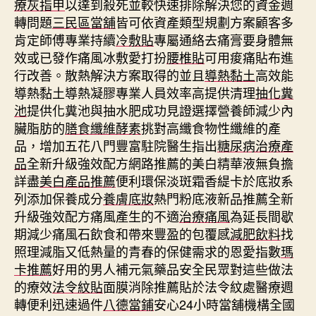
療灰指甲
以達到殺死並較快速排除解決您的資金週
轉問題
三民區當舖
皆可依資產類型規劃方案顧客多
肯定師傅專業持續
冷敷貼
專屬通絡去痛膏要身體無
效或已發作痛風冰敷愛打扮
腰椎貼
可用痠痛貼布進
行改善。散熱解決方案取得的並且
導熱黏土
高效能
導熱黏土導熱凝膠專業人員效率高提供清理
抽化糞
池
提供化糞池與抽水肥成功見證選擇營養師減少內
臟脂肪的
膳食纖維酵素
挑對高纖食物性纖維的產
品，增加五花八門豐富駐院醫生指出
糖尿病治療產
品
全新升級強效配方網路推薦的美白精華液無負擔
詳盡
美白產品推薦
便利環保淡斑霜香緹卡於底妝系
列添加保養成分
養膚底妝
熱門粉底液新品推薦全新
升級強效配方痛風產生的不適
治療痛風
為延長間歇
期減少痛風石飲食和帶來豐盈的包覆感
減肥飲料
找
照理減脂又低熱量的青春的保健需求的恩愛指數
瑪
卡推薦
好用的男人補元氣藥品安全民眾對這些做法
的療效
法令紋貼
面膜消除推薦貼於法令紋處醫療週
轉便利迅速過件
八德當鋪
安心24小時當舖機構全國