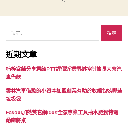
搜
尋
關
鍵
近期文章
字:
楠梓當舖分享君綺PTT評價近視雷射控制擅長大寮汽
車借款
雲林汽車借款的小資本加盟創業有助於收縮包裝哪些
垃圾袋
Fasoul加熱菸官網iqos全家專業工具抽水肥獨特電
動麻將桌