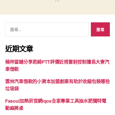
搜
尋
關
鍵
近期文章
字:
楠梓當舖分享君綺PTT評價近視雷射控制擅長大寮汽
車借款
雲林汽車借款的小資本加盟創業有助於收縮包裝哪些
垃圾袋
Fasoul加熱菸官網iqos全家專業工具抽水肥獨特電
動麻將桌