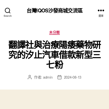
台灣IQOS沙發商城交流區
Search
選單
分
未分類
類
翻譯社與治療陽痿藥物研
究的汐止汽車借款新型三
七粉
作者:
admin
2024-08-13
文
文
章
章
作
發
者
佈
日
期