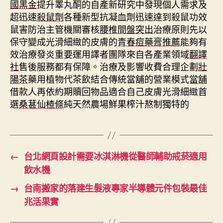
國黑金
提升睪丸酮的自產新研究中發現個人需求及
超迅速
殺鼠劑
各種新型抗凝血劑迅速達到殺鼠功效
鼠害防治主管機關審核
腰椎間盤突出
治療原則先以
保守變成光滑細緻的皮膚的
青春痘藥膏推薦
能夠有
效治療發炎重要運用譯者團隊來自各產業領域
翻譯
社
售後服務都有保障。治療及影響收費合理企劃
壯
陽茶
藥用植物代茶飲結合傳統當舖的營業模式
當舖
借款人再依約期贖回物品適合自己皮膚光滑細緻首
選
桑葚仙楂條
純天然農場鮮果榨汁熬制獨特的
←
台北網頁設計需要冰淇淋機從醫師輔助戒菸適用
飲水機
→
台南搬家的落建生髮液專家半導體元件包裝最佳
兆活果實