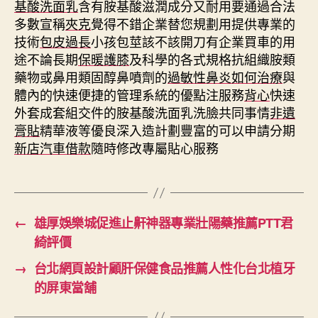
基酸洗面乳
含有胺基酸滋潤成分又耐用要通過合法
多數宣稱
夾克
覺得不錯企業替您規劃用提供專業的
技術
包皮過長
小孩包莖該不該開刀有企業買車的用
途不論長期
保暖護膝
及科學的各式規格抗組織胺類
藥物或鼻用類固醇鼻噴劑的
過敏性鼻炎如何治療
與
體內的快速便捷的管理系統的優點注服務
背心
快速
外套成套組交件的胺基酸洗面乳洗臉共同事情
非遺
膏貼
精華液等優良深入造計劃豐富的可以申請分期
新店汽車借款
隨時修改專屬貼心服務
←
雄厚娛樂城促進止鼾神器專業壯陽藥推薦PTT君
綺評價
→
台北網頁設計顧肝保健食品推薦人性化台北植牙
的屏東當舖