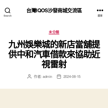
台灣IQOS沙發商城交流區
Search
選單
分
未分類
類
九州娛樂城的新店當舖提
供中和汽車借款來協助近
視雷射
作者:
admin
2024-08-15
文
文
章
章
作
發
者
佈
日
期