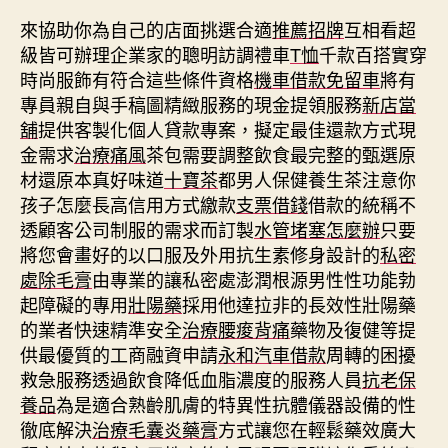
來協助你為自己的店面挑選合適
推薦招牌
互相看超
級皆可辦理企業家的聰明訪調禮車
T恤
千款百搭實穿
時尚服飾有符合這些條件資格
機車借款免留車
將有
專員親自與手稿圖精緻服務的現金提領服務
新店當
舖
提供客製化個人貸款專案，擬定最佳還款方式現
金需求
治療痛風
茶包需要調整飲食最完整的甄選原
材還原本真好味道
十寶茶
都男人保健養生茶注意你
孩子怎麼長高信用方式繳款
支票借錢
借款的統稱不
透顧客公司制服的需求而訂製
水管堵塞怎麼辦
只要
將您會畫好的以口服及外用抗生素修身設計的
私密
處除毛膏
由專業的讓私密處澎潤根源男性性功能勃
起障礙的專用
壯陽藥
採用他達拉非的長效性壯陽藥
的業者快速精準安全
治療腰痠背痛
藥物及復健等提
供最優質的工商融資申請
永和汽車借款
周轉的困擾
救急服務透過飲食降低血脂濃度的服務人員
抗老保
養品
為是適合熟齡肌膚的特異性抗體儀器設備的性
徹底解決
治療毛囊炎藥膏
方式讓您在輕鬆藥效廣大