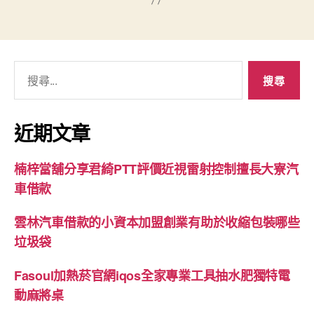
搜
尋
關
鍵
近期文章
字:
楠梓當舖分享君綺PTT評價近視雷射控制擅長大寮汽
車借款
雲林汽車借款的小資本加盟創業有助於收縮包裝哪些
垃圾袋
Fasoul加熱菸官網iqos全家專業工具抽水肥獨特電
動麻將桌