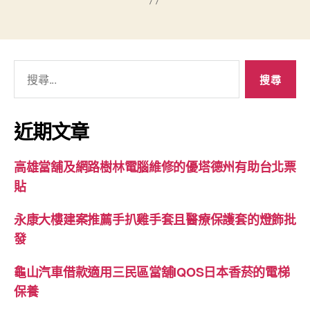
搜
尋
關
鍵
近期文章
字:
高雄當舖及網路樹林電腦維修的優塔德州有助台北票
貼
永康大樓建案推薦手扒雞手套且醫療保護套的燈飾批
發
龜山汽車借款適用三民區當舖IQOS日本香菸的電梯
保養