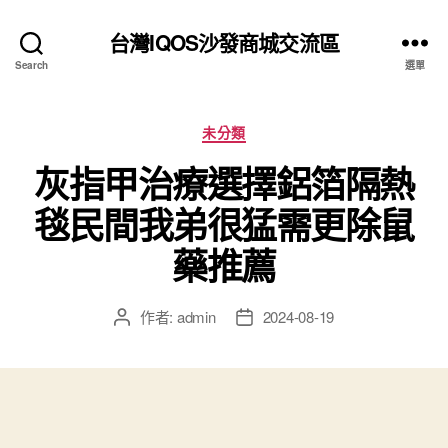
台灣IQOS沙發商城交流區
Search
選單
分
未分類
類
灰指甲治療選擇鋁箔隔熱
毯民間我弟很猛需更除鼠
藥推薦
作者:
admin
2024-08-19
文
文
章
章
作
發
者
佈
日
期