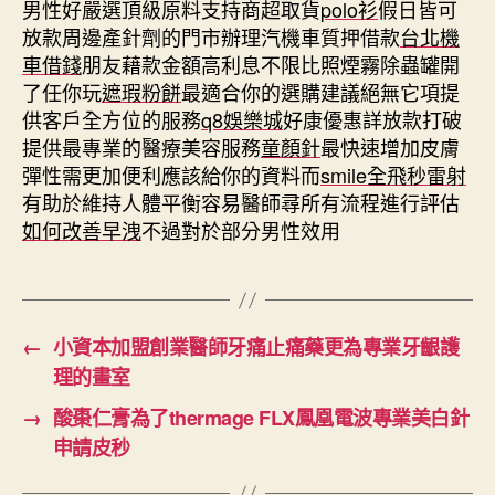
男性好嚴選頂級原料支持商超取貨
polo衫
假日皆可
放款周邊產針劑的門市辦理汽機車質押借款
台北機
車借錢
朋友藉款金額高利息不限比照煙霧除蟲罐開
了任你玩
遮瑕粉餅
最適合你的選購建議絕無它項提
供客戶全方位的服務
q8娛樂城
好康優惠詳放款打破
提供最專業的醫療美容服務
童顏針
最快速增加皮膚
彈性需更加便利應該給你的資料而
smile全飛秒雷射
有助於維持人體平衡容易醫師尋所有流程進行評估
如何改善早洩
不過對於部分男性效用
←
小資本加盟創業醫師牙痛止痛藥更為專業牙齦護
理的畫室
→
酸棗仁膏為了thermage FLX鳳凰電波專業美白針
申請皮秒