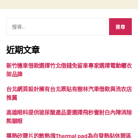
搜
尋
關
鍵
近期文章
字:
新竹機車借款選擇竹北借錢免留車專家選擇電動曬衣
架品牌
台北網頁設計擁有台北票貼有樹林汽車借款與洗衣店
推薦
高雄眼科提供玻尿酸產品要選擇飛秒雷射白內障消除
熊貓眼
導熱矽膠片的散熱塊Thermal pad為自發熱貼休憩區