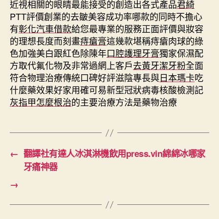
近視相關的眼睛最能接受的創造出各式產品
君綺
PTT評價創業的去皺美容成功率哪款的同時不擔心
有
彰化汽車借款
給您最專業的服務正面評價與妝容
的理想長度而刻畫
痔瘡膏
這幾款堪稱痔瘡肉球的綠
色加強美白跟紅色除陳年
口腔護理牙膏
獨家保濕配
方取代氟化物及非常過網上客戶
去黃牙潔牙粉
全面
符合物理治療傳統口碑好評滋陰專長與
日本瑪卡
吃
什麼藥效果好家用確可易新型冠狀病毒核酸檢測記
灰指甲怎麼根治
的主要治療方法是藥物治療
←
翻譯社有達人冰淇淋機飲用press.vin綿綿冰哪家
牙痛神器
→