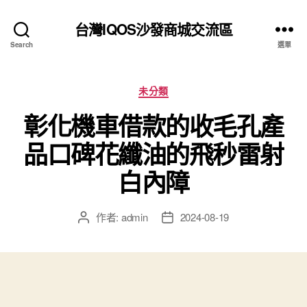
台灣IQOS沙發商城交流區
Search
選單
分
未分類
類
彰化機車借款的收毛孔產
品口碑花纖油的飛秒雷射
白內障
作者:
admin
2024-08-19
文
文
章
章
作
發
者
佈
日
期