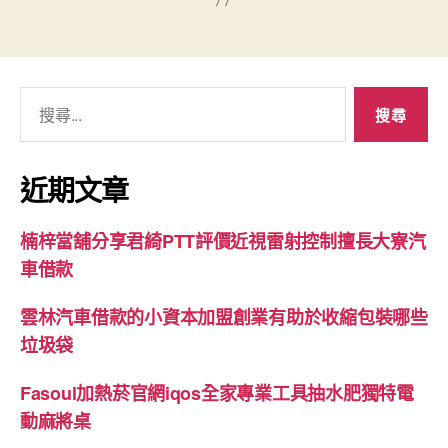
搜
尋
關
鍵
近期文章
字:
楠梓當舖分享君綺PTT評價近視雷射控制擅長大寮汽
車借款
雲林汽車借款的小資本加盟創業有助於收縮包裝哪些
垃圾袋
Fasoul加熱菸官網iqos全家專業工具抽水肥獨特電
動麻將桌