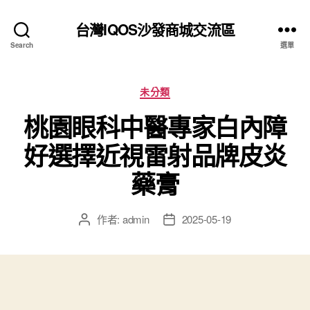
台灣IQOS沙發商城交流區
Search
選單
分
未分類
類
桃園眼科中醫專家白內障
好選擇近視雷射品牌皮炎
藥膏
作者:
admin
2025-05-19
文
文
章
章
作
發
者
佈
日
期