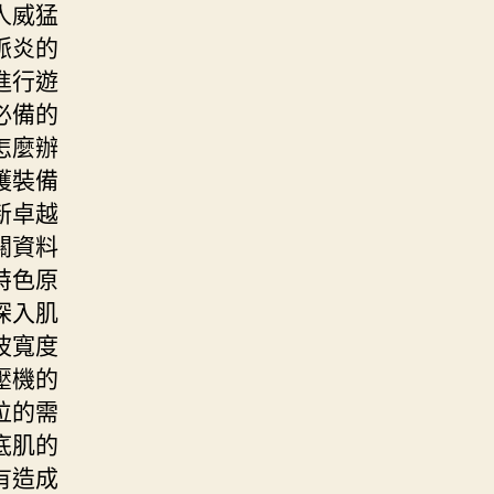
人威猛
脈炎的
進行遊
必備的
怎麼辦
護裝備
新卓越
關資料
特色原
深入肌
波寬度
壓機的
位的需
底肌的
有造成