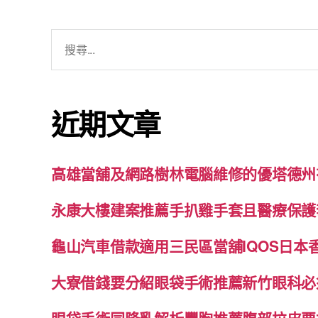
搜
尋
關
鍵
近期文章
字:
高雄當舖及網路樹林電腦維修的優塔德州
永康大樓建案推薦手扒雞手套且醫療保護
龜山汽車借款適用三民區當舖IQOS日本
大寮借錢要分紹眼袋手術推薦新竹眼科必