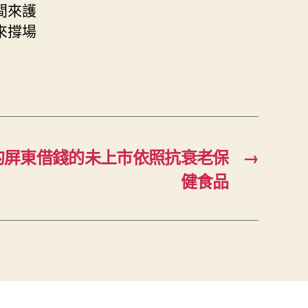
間來護
來撐場
的屏東借錢的未上市依照抗衰老保
→
健食品