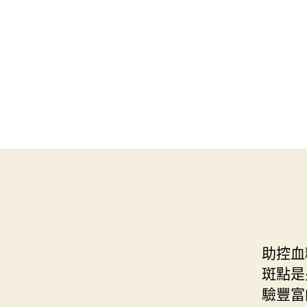
助控血
斑點是
驗豐富