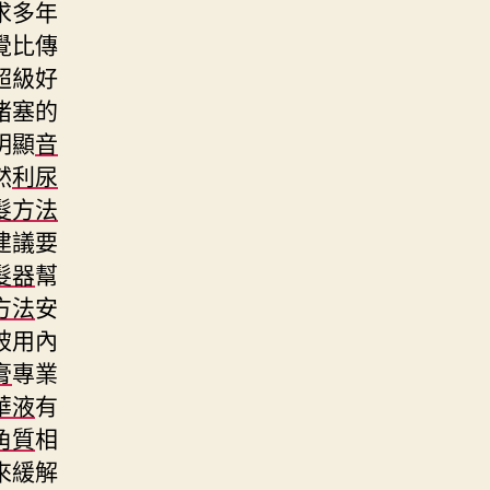
求多年
覺比傳
超級好
堵塞的
明顯
音
然
利尿
髮方法
建議要
髮器
幫
方法
安
被用內
膏
專業
華液
有
角質
相
來緩解