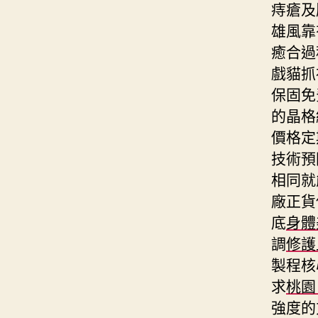
痔瘡及
雄風靠
癒合過
戲貓抓
保固免
的晶格
價格定
技術預
相同就
廠正貨
底
身體
調
修護
製程核
求
桃園
強度的