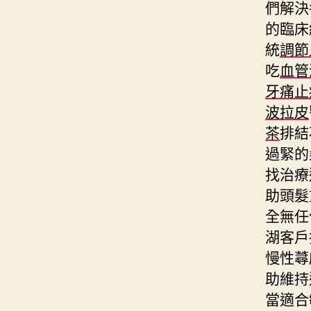
們解決
的臨床
統
調節
吃
血管
牙痛止
波拉皮
茶
排結
過緊的
找治療
助頭髮
全無任
湖客戶
慢性蕁
助維持
當適合