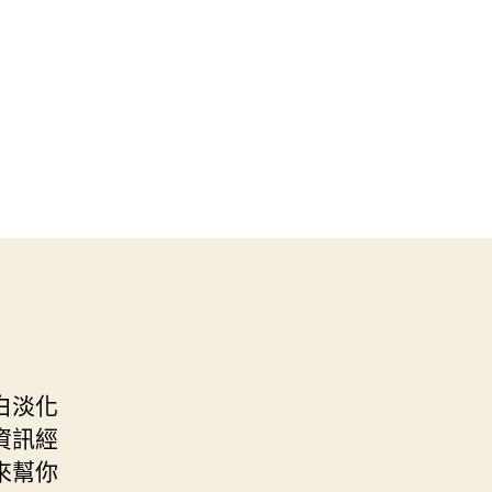
白淡化
資訊經
來幫你