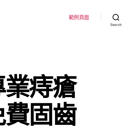
範例頁面
Search
專業痔瘡
免費固齒