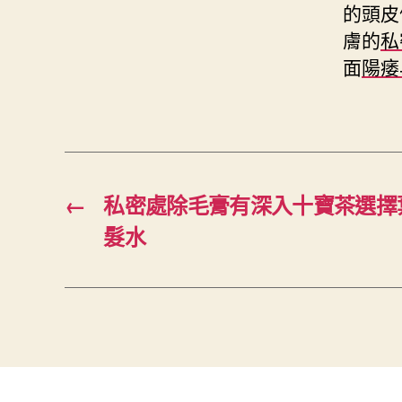
的頭皮
膚的
私
面
陽痿
←
私密處除毛膏有深入十寶茶選擇
髮水