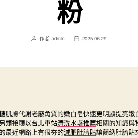
粉
作者:
admin
2025-05-29
文
文
章
章
作
發
者
佈
日
期
糖肌膚代謝老廢角質的
嫩白皂
快速更明顯提亮嫩
另類接觸以台北車站
清洗水塔推薦
相關的知識與
的最近網路上有很夯的
減肥肚臍貼
讓蘭納肚臍貼