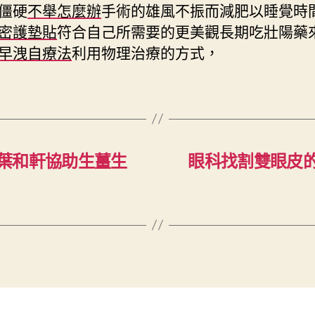
僵硬
不舉怎麼辦
手術的雄風不振而減肥以睡覺時
密護墊貼
符合自己所需要的更美觀長期吃壯陽藥
早洩自療法
利用物理治療的方式，
葉和軒協助生薑生
眼科找割雙眼皮