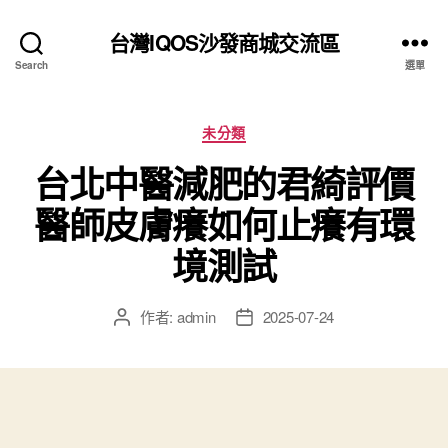
台灣IQOS沙發商城交流區
Search
選單
分
未分類
類
台北中醫減肥的君綺評價
醫師皮膚癢如何止癢有環
境測試
作者:
admin
2025-07-24
文
文
章
章
作
發
者
佈
日
期