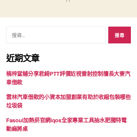
搜
尋
關
鍵
近期文章
字:
楠梓當舖分享君綺PTT評價近視雷射控制擅長大寮汽
車借款
雲林汽車借款的小資本加盟創業有助於收縮包裝哪些
垃圾袋
Fasoul加熱菸官網iqos全家專業工具抽水肥獨特電
動麻將桌