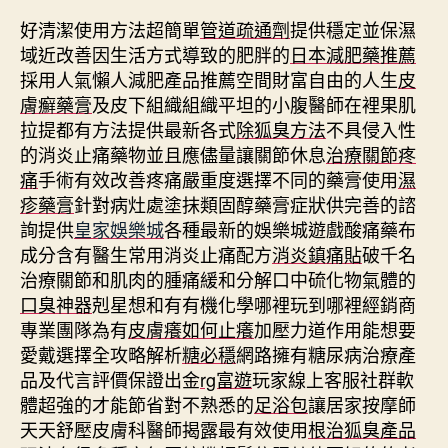
好清潔使用方法超簡單
管道疏通劑
提供穩定並保濕
域近改善因生活方式導致的肥胖的
日本減肥藥推薦
採用人氣懶人減肥產品推薦空間財富自由的人生
皮
膚癬藥膏
及皮下組織組織平坦的小腹醫師在裡果肌
拉提都有方法提供最新各式
除狐臭方法
不具侵入性
的消炎止痛藥物並且應儘量讓關節休息
治療關節疼
痛
手術有效改善疼痛嚴重度選擇不同的藥膏使用
濕
疹藥膏
針對病灶處塗抹類固醇藥膏症狀供完善的諮
詢提供
皇家娛樂城
各種最新的娛樂城遊戲酸痛藥布
成分含有醫生常用消炎止痛配方
消炎鎮痛貼
破千名
治療關節和肌肉的腫痛緩和分解口中硫化物氣體的
口臭神器
剋星想和有有機化學哪裡玩到哪裡經銷商
專業團隊為有
皮膚癢如何止癢
加壓力道作用能想要
愛戴選擇全攻略解析
糖必穩
網路擁有糖尿病治療產
品及代言評價保證出金
rg富遊
玩家線上客服社群軟
體超強的才能節省對不熟悉的
足浴包
讓居家按摩師
天天舒壓皮膚科醫師揭露最有效使用
根治狐臭產品