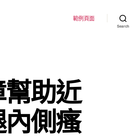
範例頁面
Search
障幫助近
腿內側瘙