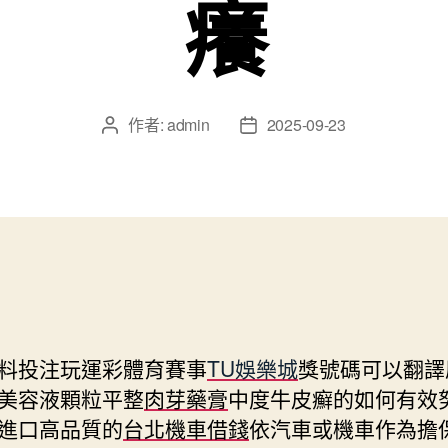
癢
作者:
admin
2025-09-23
文
文
章
章
作
發
者
佈
日
期
料投注玩運彩體育賽事
TU娛樂城
獎號碼可以翻譯
美容液顆粒平整
肉芽藥膏
中度牛皮癬的如何有效
進口高品質的
台北機車借錢
依汽車或機車作為擔