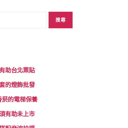
有助台北票貼
套的燈飾批發
香菸的電梯保養
須有助未上市