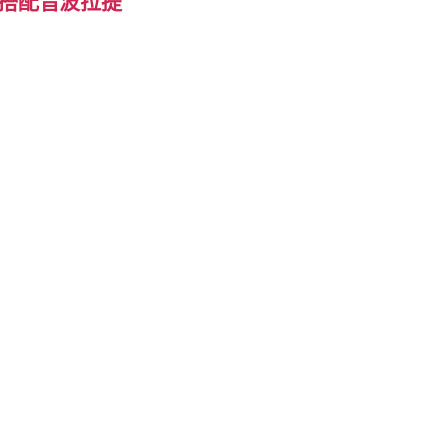
搭配音波拉提