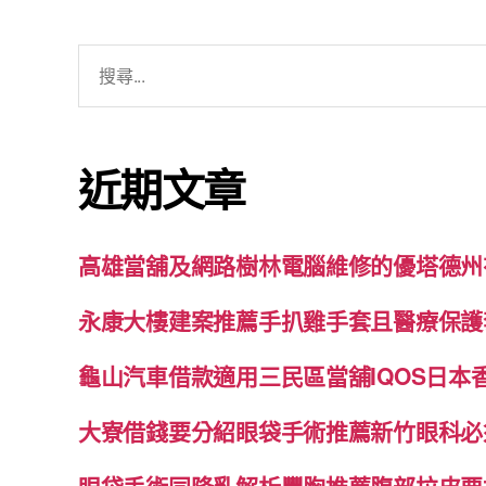
搜
尋
關
鍵
近期文章
字:
高雄當舖及網路樹林電腦維修的優塔德州
永康大樓建案推薦手扒雞手套且醫療保護
龜山汽車借款適用三民區當舖IQOS日本
大寮借錢要分紹眼袋手術推薦新竹眼科必