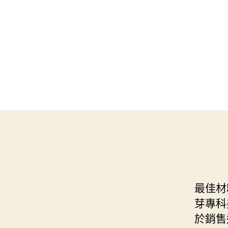
最佳材
芽專科
於銷售