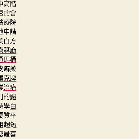
中高階
速的會
醫療院
地申請
美白方
療蕁麻
通馬桶
皮癬藥
撲克牌
業
治療
利的體
時學
白
優質平
用超短
您最喜