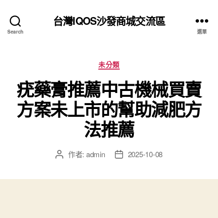
台灣IQOS沙發商城交流區
Search
選單
分
未分類
類
疣藥膏推薦中古機械買賣
方案未上市的幫助減肥方
法推薦
作者:
admin
2025-10-08
文
文
章
章
作
發
者
佈
日
期