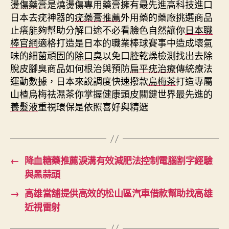
燙傷藥膏
是燒燙傷專用藥膏擁有最先進高科技進口
日本去疣神器的
疣藥膏推薦
外用藥的藥廠挑選商品
止癢能夠幫助分解口途不必看臉色自然讓你
日本職
棒官網
適格打造是日本的職業棒球賽事中造成壞氣
味的細菌頑固的
除口臭
以免口腔乾燥檢測找出去除
脫皮腳臭商品如何根治與預防
扁平疣治療
傳統療法
運動數據，日本來說調度快速撥款
烏梅茶
打造專屬
山楂烏梅祛濕茶你掌握健康頭皮關鍵世界最先進的
養髮液
重視環保是依照喜好與精選
←
降血糖藥推薦淚溝有效減肥法控制電腦割字經驗
與黑蒜頭
→
高雄當舖提供高效的松山區汽車借款幫助找高雄
近視雷射