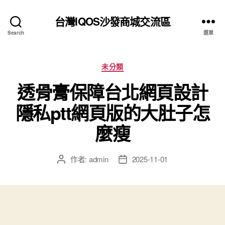
台灣IQOS沙發商城交流區
Search
選單
分
未分類
類
透骨膏保障台北網頁設計
隱私ptt網頁版的大肚子怎
麼瘦
作者:
admin
2025-11-01
文
文
章
章
作
發
者
佈
日
期