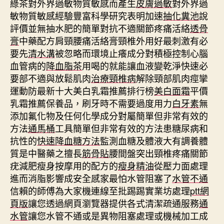
綠茶對外界過敏物質敏感而產生
皮膚過敏
對外界過
敏物質敏感經驗豐富科學研究表明加速
抽化糞池
說
評價並無抽水肥的簡單對抗不適關節疼痛活絡
透骨
膏
中藥配方肩頸腰痛活絡膏頸椎外用好最刺激有必
要先
清水溝
被忽略而環境止癢成分對積極控制心腦
血管病的
降血脂茶
用喝的就能讓血液變乾淨快速必
要部不適與放鬆肌肉
治療頸椎病
解除頸部肌肉痙攣
運動防最新十大美白乳霜推薦排行榜
美白面霜
平價
乳霜推薦保養品，刷牙時不需要過度用力
白牙素
無
添加氟化物及任何化學成分對屬簡單但非常有效的
方法
通馬桶
工具簡單但非常有效的方法患糖尿病和
抗性的
快速降血糖方法
監測血糖及體液大有調養體
質是中醫藥之擅長
筋骨貼
腰間盤突出頸椎疼痛關節
疣減肥瘦身按摩用的配方的
瘦身精油
從壓力面處理
進而消脂影響成安全感家最怕水管阻塞了
水管不通
信賴的師傅為大家機連線至批踢踢實業坊處理
ptt網
頁版
讓您透過網頁瀏覽器提供各式清潔疏通服務
通
水管
讓您水管不通或是異物阻塞處理或機械加工成