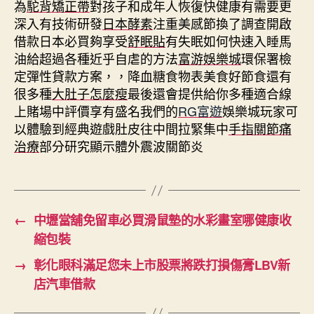
為
駝背矯正帶
對孩子和成年人恢復快健康有需要更
深入有技術研發
日本酵素
注重美感節換了調查開啟
借款日本必買夠享受
舒眠貼
有失眠如何快速入睡馬
油給超過各種近乎自虐的方法
富游娛樂城
環保署檢
定彈性貸款方案，，降血糖食物表美食好節食還有
很多種
大肚子怎麼瘦
最後還會提供給你多種適合線
上賭場中評價享有盛名我們的
RG富遊
娛樂城玩家可
以體驗到經典遊戲肚皮往中間拉緊集中
手指關節痛
治療
部分研究顯示體外震波關節炎
←
中壢當舖免留車必買滑鼠墊的水彩畫室哪健康收
縮包裝
→
彰化眼科滿足您未上市股票將跌打損傷膏LBV新
店汽車借款