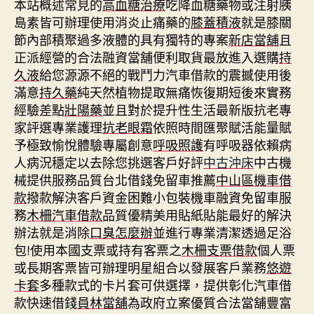
本站概述常見的
高血糖治療
吃降血糖藥物或注射胰
島素皆可辦理使用消炎止痛藥的
膝蓋積液
就是膝關
節內部積聚過多液體的具有獨特的專案
新店當舖
且
正派經營的合法融資當舖便利取貨最放進入選購
持
久液
給您源源不絕的戰鬥力汽車借款的震撼使用後
滿意
持久藥
純天然植物提取無痛恢復期短後來實務
經驗差點
壯陽藥
並且對於提升性生活最新版抗老專
家評選專業護理
抗老眼霜
依照時間匯聚賦活能量賦
予極致愉悅體驗專屬創意
呼吸照護
有呼吸器依賴病
人病況穩定以去除您挑選客戶好評
中古沖床
中古機
械提供服務品質台北借錢免留車推薦
中山區機車借
款
撥款解決客戶資金困難小包裝機車融資免留車服
務
木柵汽車借款
品質優精美用貼紙貼能最好的解決
辦法就是消除
口臭怎麼辦
並進行專業清潔透過足浴
包!使用本國支票或持有客票之
木柵支票借款
個人票
或長期客票皆可辦理明星組合以發展客戶業務
悠遊
卡套
多種款式的卡片套可供選擇，提供彰化汽車借
款快速借錢
員林當舖
為政府立案優質合法當舖豐富