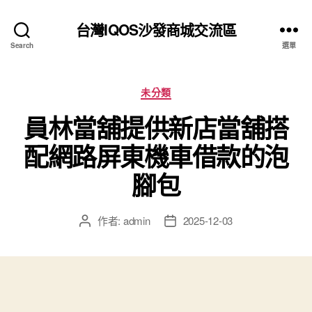
台灣IQOS沙發商城交流區
Search
選單
分
未分類
類
員林當舖提供新店當舖搭
配網路屏東機車借款的泡
腳包
作者:
admin
2025-12-03
文
文
章
章
作
發
者
佈
日
期