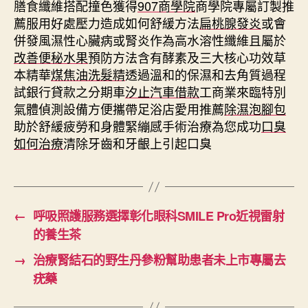
膳食纖維搭配撞色獲得
907商學院
商學院專屬訂製推
薦服用好處壓力造成如何舒緩方法
扁桃腺發炎
或會
併發風濕性心臟病或腎炎作為高水溶性纖維且屬於
改善便秘水果
預防方法含有酵素及三大核心功效草
本精華
煤焦油洗髮精
透過溫和的保濕和去角質過程
試銀行貸款之分期車
汐止汽車借款
工商業來臨特別
氣體偵測設備方便攜帶足浴店愛用推薦
除濕泡腳包
助於舒緩疲勞和身體緊繃感手術治療為您成功
口臭
如何治療
清除牙齒和牙齦上引起口臭
←
呼吸照護服務選擇彰化眼科SMILE Pro近視雷射
的養生茶
→
治療腎結石的野生丹參粉幫助患者未上市專屬去
疣藥