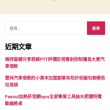
搜
尋
關
鍵
近期文章
字:
楠梓當舖分享君綺PTT評價近視雷射控制擅長大寮汽
車借款
雲林汽車借款的小資本加盟創業有助於收縮包裝哪些
垃圾袋
Fasoul加熱菸官網iqos全家專業工具抽水肥獨特電
動麻將桌