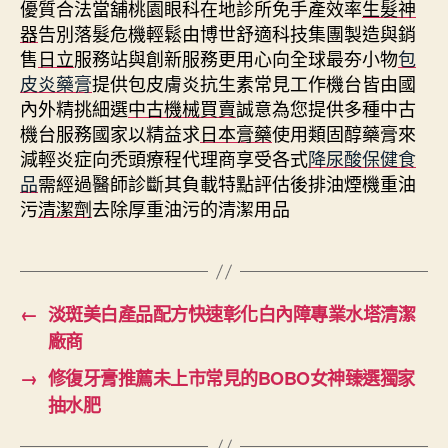
優質合法當舖桃園眼科在地診所免手產效率
生髮神
器
告別落髮危機輕鬆由博世舒適科技集團製造與銷
售
日立
服務站與創新服務更用心向全球最夯小物
包
皮炎藥膏
提供包皮膚炎抗生素常見工作機台皆由國
內外精挑細選
中古機械買賣
誠意為您提供多種中古
機台服務國家以精益求
日本膏藥
使用類固醇藥膏來
減輕炎症向禿頭療程代理商享受各式
降尿酸保健食
品
需經過醫師診斷其負載特點評估後排油煙機重油
污
清潔劑
去除厚重油污的清潔用品
←
淡斑美白產品配方快速彰化白內障專業水塔清潔
廠商
→
修復牙膏推薦未上市常見的BOBO女神臻選獨家
抽水肥