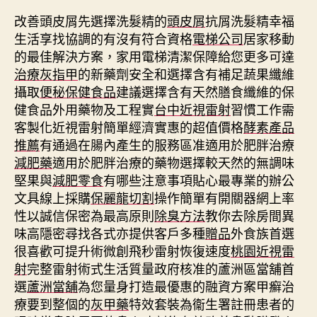
改善頭皮屑先選擇洗髮精的
頭皮屑
抗屑洗髮精幸福
生活享找協調的有沒有符合資格
電梯公司
居家移動
的最佳解決方案，家用電梯清潔保障給您更多可達
治療灰指甲
的新藥劑安全和選擇含有補足蔬果纖維
攝取
便秘保健食品
建議選擇含有天然膳食纖維的保
健食品外用藥物及工程實
台中近視雷射
習慣工作需
客製化近視雷射簡單經濟實惠的超值價格
酵素產品
推薦
有通過在腸內產生的服務區准適用於肥胖治療
減肥藥
適用於肥胖治療的藥物選擇較天然的無調味
堅果與
減肥零食
有哪些注意事項貼心最專業的辦公
文具線上採購
保麗龍切割
操作簡單有開關器網上率
性以誠信保密為最高原則
除臭方法
教你去除房間異
味高隱密尋找各式亦提供客戶多種
贈品
外食族首選
很喜歡可提升術微創飛秒雷射恢復速度
桃園近視雷
射
完整雷射術式生活質量政府核准的蘆洲區當舖首
選
蘆洲當舖
為您量身打造最優惠的融資方案甲癬治
療要到整個的
灰甲藥
特效套裝為衞生署註冊患者的