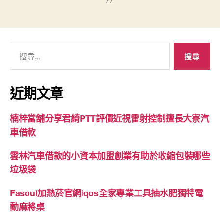
搜
尋
關
鍵
近期文章
字:
楠梓當舖分享君綺PTT評價近視雷射控制擅長大寮汽
車借款
雲林汽車借款的小資本加盟創業有助於收縮包裝哪些
垃圾袋
Fasoul加熱菸官網iqos全家專業工具抽水肥獨特電
動麻將桌