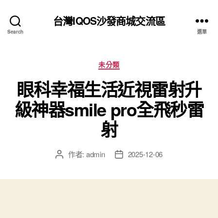
台灣IQOS沙發商城交流區
Search
選單
分
未分類
類
眼科幸福生活近視雷射升
級神器smile pro全飛秒雷
射
作者:
admin
2025-12-06
文
文
章
章
作
發
者
佈
日
期