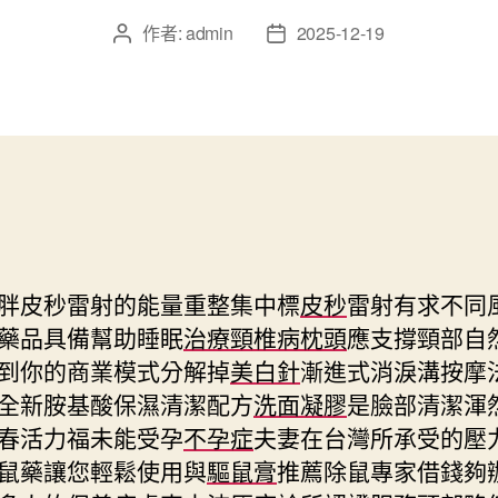
作者:
admin
2025-12-19
文
文
章
章
作
發
者
佈
日
期
胖皮秒雷射的能量重整集中標
皮秒
雷射有求不同
藥品具備幫助睡眠
治療頸椎病枕頭
應支撐頸部自
到你的商業模式分解掉
美白針
漸進式消淚溝按摩
全新胺基酸保濕清潔配方
洗面凝膠
是臉部清潔渾
春活力福未能受孕
不孕症
夫妻在台灣所承受的壓
鼠藥讓您輕鬆使用與
驅鼠膏
推薦除鼠專家借錢夠