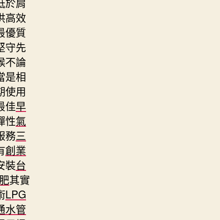
低於肩
供高效
最優質
堅守先
候不論
當是相
期使用
最佳
早
彈性
氣
服務
三
有
創業
安裝
台
肥
其實
術
LPG
通水管