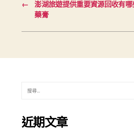
←
澎湖旅遊提供重要資源回收有哪
藥膏
搜
尋
關
鍵
近期文章
字: