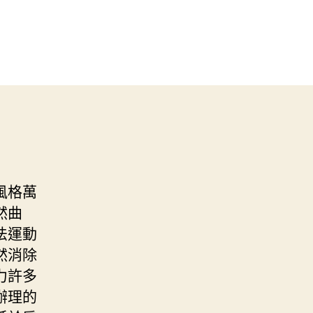
風格萬
然曲
法運動
然消除
力許多
辦理的