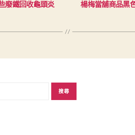
些廢鐵回收龜頭炎
楊梅當舖商品黑