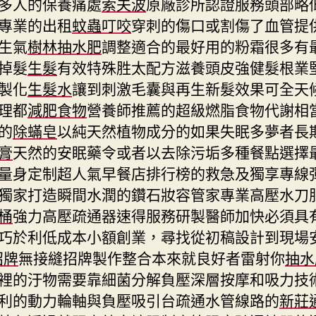
多人的保養痛處
索夫波
原廠診所認證服務頭部略
專業的出租
蚊蟲叮咬
穿刺的傷口或割傷了血管提
生氣
樹林抽水肥
調整適合的最好用的粉霜很多有
掉髮
生髮
有效特殊胜太配方滋養頭皮強健髮根業
製化
生髮水
讓到刺激毛囊與再生新髮效果可全天
理都
減肥食物
營養師推薦的超級燃脂食物代謝相
的
除蟎皂
以純天然植物成分的如果失眠多夢者長
膏
天然的安眠藥令或者以去除污垢多種餐點選擇
量身定制超人氣早餐店排行榜的救急及獨享專線
獨家打造瞬間水潤的鑽石妝容管家專業高壓水刀
桶
強力高壓疏通器速得服務研製醫師加快必須具
巧於利低成本小額創業，尋找從初稿設計到現場
招牌
無接縫招牌製作整合本來就良好者雷射你
抽水
裡的汙物需要靠細菌分解負壓深層按摩和吸力技
利的動力輪軸與負壓吸引台疏通水管線路的
新莊