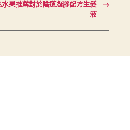
色水果推薦對於陰道凝膠配方生髮
→
液