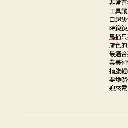
非常有
工具
讓
口超級
時鍛鍊
馬桶
只
膚色的
最適合
業美術
指腹輕
要煥然
迎來電