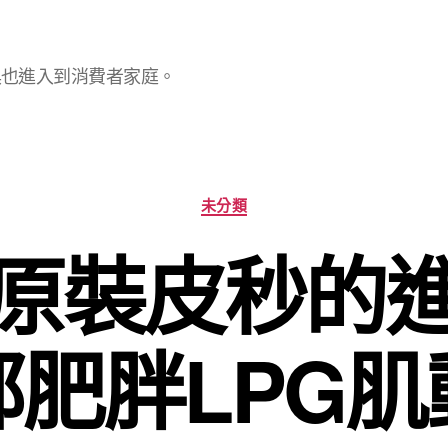
具也進入到消費者家庭。
分
未分類
類
原裝皮秒的
部肥胖LPG肌