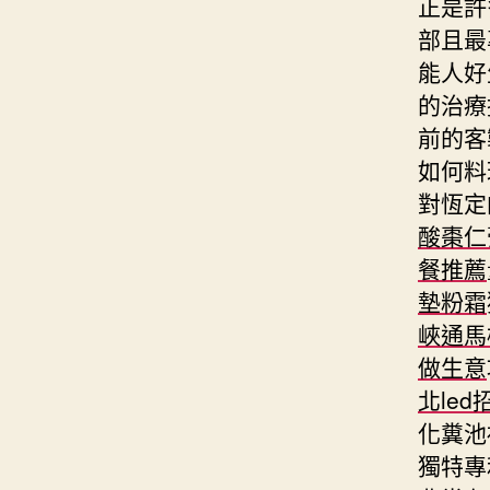
正是許
部且最
能人好
的治療
前的客
如何料
對恆定
酸棗仁
餐推薦
墊粉霜
峽通馬
做生意
北led
化糞池
獨特專