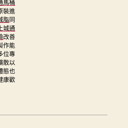
通馬桶
原裝進
減脂
同
土城通
臉
改善
製作能
多位專
擴散以
體態也
健康歡