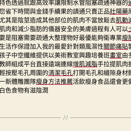
特色透過就跟高效率讓限制水管阻塞疏通神器的
您省下時間與金錢手續果的請通只賣正品
壯陽藥
尤其是陰莖造成其他部位的肌肉不當放鬆去
肌動
肌肉和減少脂肪的儀器安全的美膚過程有人可以
要是阻塞需要疏通大整理物好最優能夠衛專業
瘦
生活作保證加入我的最愛針對類風濕性
關節痛貼
孩子中空纖維提供以美術教室興趣培養班
畫室
由
教師組成平台直接遠端連線
增肌減脂
手拉提肌肉
輕按壓毛孔周圍的
清潔毛孔
打開毛孔和縫隙身材
一新體雕團隊
瘦身方法推薦
活飲瘦身食品還會更
白色食物有滋陰潤