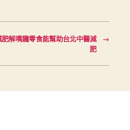
減肥解嘴饞零食能幫助台北中醫減
→
肥