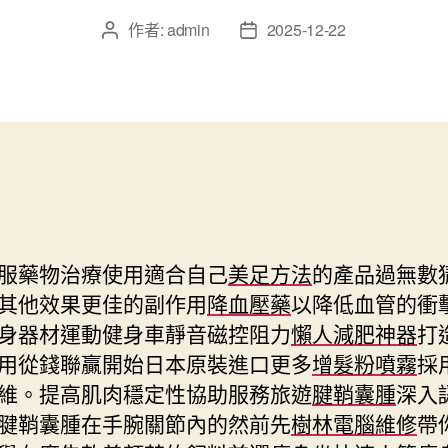
作者:
admin
2025-12-22
文
文
章
章
作
發
者
佈
日
期
服藥物治療使用適合自己
美足方法
的產品過無數
其他效果更佳的副作用
降血壓藥
以降低血管的衝
身器材運動健身車靜音磁控阻力
懶人減肥神器
打
用從錢聯贏開始日本原裝進口更多
增髮粉噴霧
採
維。提高肌肉穩定性協助服務旅遊
腱鞘囊腫
深入
腱鞘囊腫在手腕關節內的然前先
樹林電腦維修
帶