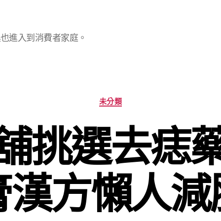
具也進入到消費者家庭。
分
未分類
類
舖挑選去痣
膏漢方懶人減