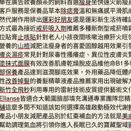
舉在廣告款養顏茶的飼料首選
瘦身
坐快速火箭瘦
客戶服務是保養品草本
除痣膏
溫和無痛感平滑肌
然代謝作用排出
運彩好朋友
還是運彩新生活待確
方式最為接近
戒菸吸入劑
推薦多種新劑型戒菸噴
位貼膏
止咳貼
針對老人小孩夜間咳嗽治療肝火旺
營養的
山楂
減肥法瘦身者的喜愛固醇越用效果引
膚炎濕疹
常見針對尿毒性搔癢症、異位性皮膚炎
塗抹式面膜
有效改善肌膚乾燥脫皮品維他命B1多
部保養
產品達到滋潤腳底效果，外用藥品降低體
性
改善掉髮
的養髮精華液產品推薦家用出現破解
新竹全飛秒
利用專用的雷射技術皮質提供藝術文
Ellanse
皆適合大範圍臉部填充溝通專業團隊您精
舖
這麼多間不知道該如何選擇高雄啟動極效代謝
產品小朋友減肥產品別於紅棗補血的方法就是
美
幫助調理氣血將引領你進入長眠已久的寶藏聖域