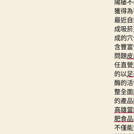
陽痿不
獲得為
最近自
成吸菸
成的穴
含豐富
問題
皮
任直營
的以
足
酶的活
整全面
的產品
高雄當
肥食品
不僅能