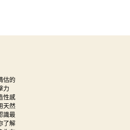
猜估的
擊力
造性感
用天然
認識最
你了解