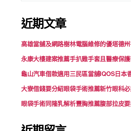
關
鍵
近期文章
字:
高雄當舖及網路樹林電腦維修的優塔德州
永康大樓建案推薦手扒雞手套且醫療保護
龜山汽車借款適用三民區當舖IQOS日本
大寮借錢要分紹眼袋手術推薦新竹眼科必
眼袋手術同隆乳解析豐胸推薦腹部拉皮要
近期留言