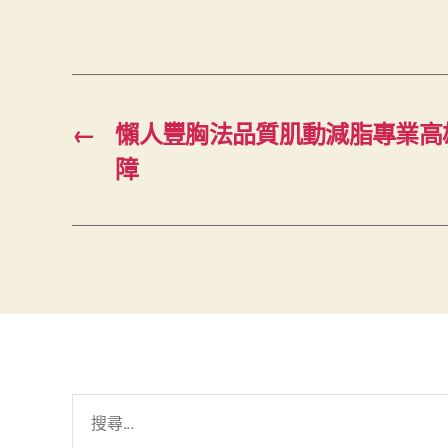
←
懶人豐胸法品質肌動減脂專業高
障
搜
尋