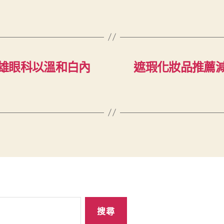
雄眼科以溫和白內
遮瑕化妝品推薦