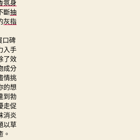
香氛身
不斷
抽
的
灰指
買口碑
力入手
除了效
物成分
盡情挑
你的想
達到勃
擾走促
抹消炎
題以草
癒。