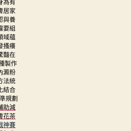
身為有
膚居家
認與養
霧要組
領域蘊
發搔癢
驚豔在
種製作
內澱粉
方法統
化結合
準規劃
輔助減
膚花茶
戰神賽