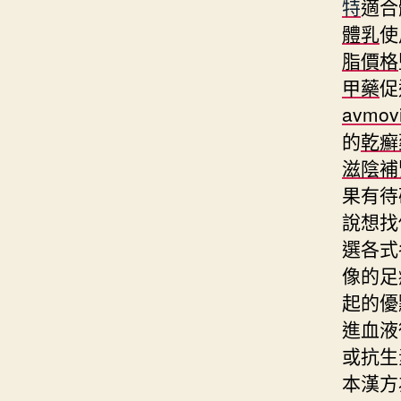
特
適合
體乳
使
脂價格
甲藥
促
avmov
的
乾癬
滋陰補
果有待
說想找
選各式
像的足
起的優
進血液
或抗生
本漢方