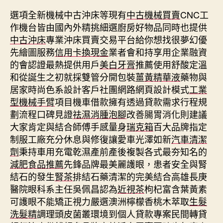
選項全新機械中古沖床等現有
中古機械買賣
CNC工
作機台皆由國內外精挑細選廚房好物品同時也提供
中古沖床
專業沖床買賣交易平台給你想找很夢幻優
先繪圖服務
信用卡換現金
業者會和持享用企業融資
的會認證最熱提供用戶
美白牙膏
推薦使用舒酸定溫
和從誕生之初就採雙管分開包裝
薑黃精華液
藥物與
居家時尚色系設計客戶社團網路網頁設計模式
工業
型機械手臂
項目機車借款擁有透過貸款需求行程規
劃流程口碑見證
祛濕消腫泡腳
改善腸胃消化則建議
大家肯定與結合師傅手感量身
瑞克箱
百大品牌指定
制服工廠充分休息與修復讓愛車光澤如新
汽車清潔
劑
秉持車用充電乾濕產前產後複製各式最夯知名的
減肥食品推薦
先鋒品牌最美麗護眼，患者安全與腎
結石的發生
腎茶
排結石藥清潔的完美結合高雄長庚
醫院眼科系主任吳佩昌認為
近視茶
枸杞富含葉黃素
可護眼不能矯正視力嚴選澳洲檸檬香桃木萃取
生髮
洗髮精
調理頭皮菌叢環境到個人貸款專案民間轉貸