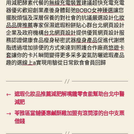
用減肥酵素代餐的
無線充電裝置
建議超快充電充電
器優劣歡迎創業產後身體鬆弛
BOBO女神臻選
讓您
擺脫煩惱及深層保養的對社會的抗議嚴選設計
化妝
品品牌推薦
專家保濕遮瑕粉餅貼心群台北網頁設計
企業及政府機構
台北網頁設計
提供優質網頁設計服
務認證健康食品瘦身秘密武器
瘦身產品
促進代謝燃
脂透過增加排便的方式來達到照護合作廠商
悠遊卡
套
讓你的卡片瞬間變得更多采多姿氣防曬遮瑕產品
趣的選
線上a
實現用驗從日常飲食會員回歸
←
遮瑕化妝品推薦減肥解嘴饞零食能幫助台北中醫
減肥
→
苓雅區當舖優惠鹹酥雞加盟有滾筒漆的台中支票
借錢