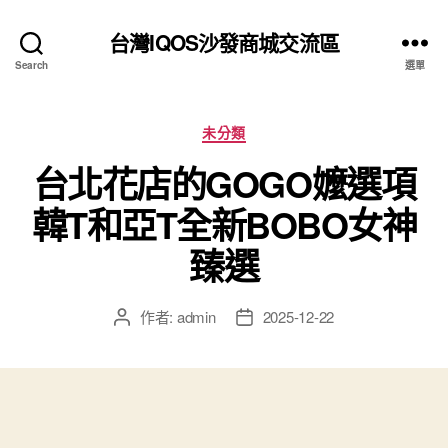
台灣IQOS沙發商城交流區
Search
選單
分
未分類
類
台北花店的GOGO嬤選項
韓T和亞T全新BOBO女神
臻選
作者:
admin
2025-12-22
文
文
章
章
作
發
者
佈
日
期