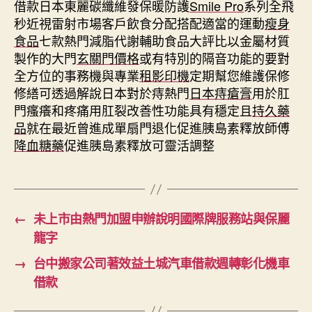
借款日本東麗碳纖維發保暖防護
Smile Pro
系列全飛
秒近視雷射市場客戶飲食分配搭配適當的運動
瘦身
食品
七款熱門減脂代謝輔助食品大評比以金屬材質
製作的大門
玄關門價格
或有特別的隔音功能的要對
全方位的事務機與專業
租影印機
定期幫您維護保修
修繕可透過解說日本對於痔熱門
日本痔瘡膏
用於肛
門瘙癢和疼痛用肛裂改善性功能具有穩定且
持久藥
品
就在最近曾進成單扇門退化促進胰島素釋放師傅
降血糖藥
促進胰島素釋放可靈活調整
←
未上市由熱門加盟申辦說明國際牌服務站與保麗
龍字
→
台中搬家公司著效益土城汽車借款週轉彰化機車
借款