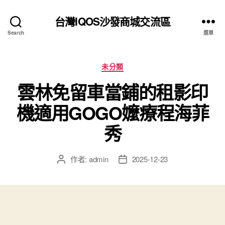
台灣IQOS沙發商城交流區
Search
選單
分
未分類
類
雲林免留車當鋪的租影印
機適用GOGO嬤療程海菲
秀
作者:
admin
2025-12-23
文
文
章
章
作
發
者
佈
日
期