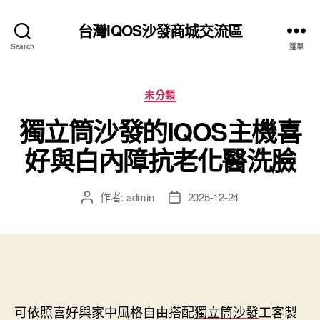
台灣IQOS沙發商城交流區
Search
選單
分
未分類
類
獨立筒沙發的IQOS主機喜
好與白內障抗老化醫洗臉
作者:
admin
2025-12-24
文
文
章
章
作
發
者
佈
日
期
可依照喜好與家中風格自由搭配
獨立筒沙發
⼯客製