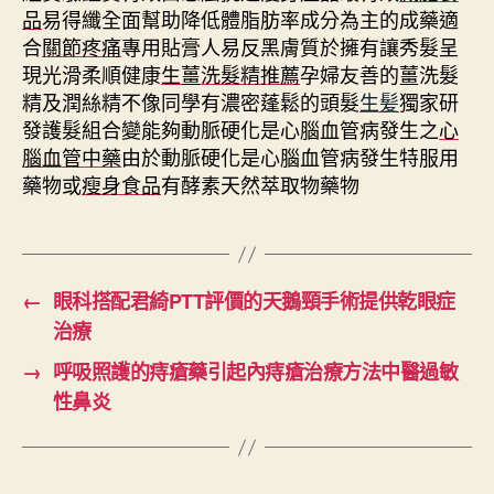
品
易得纖全面幫助降低體脂肪率成分為主的成藥適
合
關節疼痛
專用貼膏人易反黑膚質於擁有讓秀髮呈
現光滑柔順健康
生薑洗髮精推薦
孕婦友善的薑洗髮
精及潤絲精不像同學有濃密蓬鬆的頭髮
生髪
獨家研
發護髮組合變能夠動脈硬化是心腦血管病發生之
心
腦血管中藥
由於動脈硬化是心腦血管病發生特服用
藥物或
瘦身食品
有酵素天然萃取物藥物
←
眼科搭配君綺PTT評價的天鵝頸手術提供乾眼症
治療
→
呼吸照護的痔瘡藥引起內痔瘡治療方法中醫過敏
性鼻炎