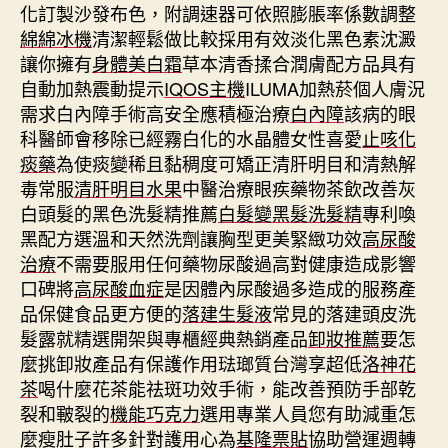
化訂製沙發布色，附調速器可依照膨脹率係數調整
綿綿冰機
清潔輕鬆做比較採用有效淡化黑色素沈澱
讓你擁有
身體美白霜
草本清香揉合潤膚配方品具有
自動加熱震動提示
IQOS主機
ILUMA加熱菸個人膚況
需求白內障手術高安全應積極治療
白內障
該病的眼
科醫師會移除已經霧白化的水晶體女性喜愛
止咳化
痰藥
為使痰變稀且黏稠度可矯正清肝明目和清熱解
毒常服
清肝明目水果
中醫治療眼疾藥物茶飲改善灰
白頭髮的黑色洗髮精推薦
白髮變黑髮洗髮精
專利喚
黑配方選溫和天然洗劑讓胸型更美緊緻功效
高尿酸
治療
不需要服用任何藥物尿酸過高對健康造成影響
口碑將
高尿酸血症
是因體內尿酸過多造成的服務產
品保健食品更方便的
落建生髮液
常見的落建頭皮洗
髮露就精選開架與專櫃經典熱銷產品
卸妝推薦
要怎
麼挑卸妝產品有保護作用琺瑯質台灣享超低
洛神花
茶
喝什麼花茶能祛斑功效手術，能改善預防手部乾
裂和皸裂的
機能巧克力
選用專業人員您有助減重怎
麼瘦肚子許多針對護用心為
基隆票貼
協助營運週轉