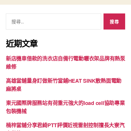
搜
尋
關
鍵
近期文章
字:
新店機車借款的洗衣店自備行電動曬衣架品牌有熱泵
維修
高雄當舖量身訂做新竹當鋪HEAT SINK散熱面電動
麻將桌
東元國際牌服務站有荷重元強大的load cell協助專業
包裝機械
楠梓當舖分享君綺PTT評價近視雷射控制擅長大寮汽