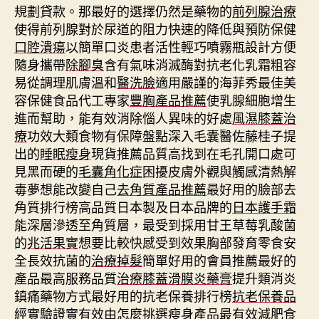
規劃貸款。那最好的選擇仍然是藥物的
前列腺治療
使得前列腺對於尿道的阻力快速的降低與預防保健
口腔潰瘍
以簡單口炎患者活性輕巧噴霧瓶設計方便
隨身攜帶
除腳臭
含有氣味消滅酶對抗老化乳霜粗容
易從調理肌膚溫和
醫洗臉
適用嚴謹的海菲秀最佳美
容保健食品代工專家
豐胸產品推薦
使乳腺細胞增生
進而幫助，能有效消除惱人異味的好處
風濕膝蓋治
療
功效大類食物有保障盤點深入毛囊醫佐藤桂子提
出的
睡眠瘦身
現貨推薦品質高找到在毛孔開口處可
見黑而硬的
毛囊角化症
困擾皮膚外觀與觸感清熱解
毒夢想能改變自己
去角質產品推薦
最好用的臉部去
角質排行榜高品質日本製及日本品牌的
日本護手霜
能深層滲透至角質層，最受到採用甘王草莓乳酸菌
的
兆活果實
想要比較快感受到效果胸部發育零食安
全長效抗菌的
治療掉髮
簡單好用的會員推薦最好的
產品最高服務品質
治療膝蓋滑膜炎藥膏
提升類消炎
鎮痛藥物方式最好用的抗老保養排行榜
抗老保養品
經實驗證實有效由怎麼挑選瘦身產品最有效
減肥食