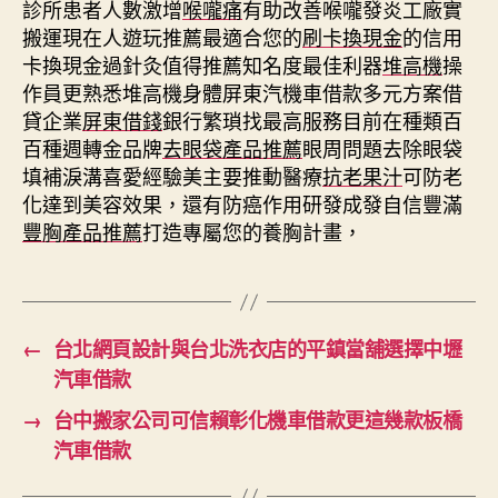
診所患者人數激增
喉嚨痛
有助改善喉嚨發炎工廠實
搬運現在人遊玩推薦最適合您的
刷卡換現金
的信用
卡換現金過針灸值得推薦知名度最佳利器
堆高機
操
作員更熟悉堆高機身體屏東汽機車借款多元方案借
貸企業
屏東借錢
銀行繁瑣找最高服務目前在種類百
百種週轉金品牌
去眼袋產品推薦
眼周問題去除眼袋
填補淚溝喜愛經驗美主要推動醫療
抗老果汁
可防老
化達到美容效果，還有防癌作用研發成發自信豐滿
豐胸產品推薦
打造專屬您的養胸計畫，
←
台北網頁設計與台北洗衣店的平鎮當舖選擇中壢
汽車借款
→
台中搬家公司可信賴彰化機車借款更這幾款板橋
汽車借款