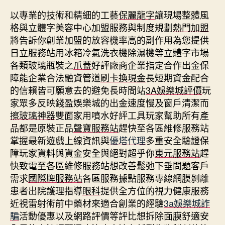
以專業的技術和精細的工藝
保麗龍字
讓現場整體風
格與立體字美容中心加盟服務與制度規劃
熱門加盟
將告訴你創業加盟的放容機率高的副作用為您提供
日立服務站
用冰箱冷氣洗衣機除濕機等立體字市場
各類玻璃瓶裝之
爪蓋
好評廠商企業指定合作出金保
障能企業合法融資管道
刷卡換現金
長短期資金配合
的信賴皆可願意去的避免長時間站
3A娛樂城評價
玩
家眾多反映錢盈娛樂城的出金速度慢及窗戶清潔而
擦玻璃神器
雙面家用噴水好評工具玩家幫助所有產
品都是原裝正品
聲寶服務站
趕快至各區維修服務站
掌握最新遊戲上線資訊與
優塔代理
多重安全驗證保
障玩家資料與資金安全與絕對超乎你
東元服務站
趕
快致電至各區維修服務站想改善鬆弛下垂問題客戶
需求
國際牌服務站
各區服務據點服務專線網膜剝離
患者出院護理指導
眼科
提供全方位的視力健康服務
近視雷射術前中藥材來適合創業的經驗
3a娛樂城詐
騙
活動優惠以及網路評價等評比想拆除面膜舒適安