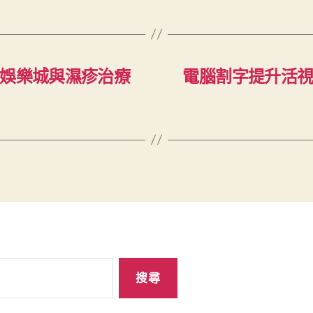
州娛樂城與濕疹治療
電腦割字提升活視