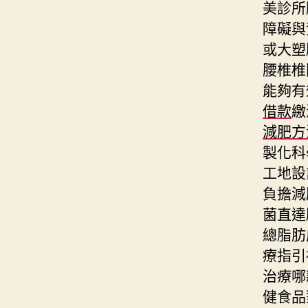
美診所
障礙與
或大塑
腰椎椎
能夠有
借款
繳
減肥方
製化科
工地設
負擔減
菌直達
總脂肪
療指引
治療哪
健食品