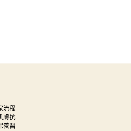
家流程
肌膚抗
保養醫