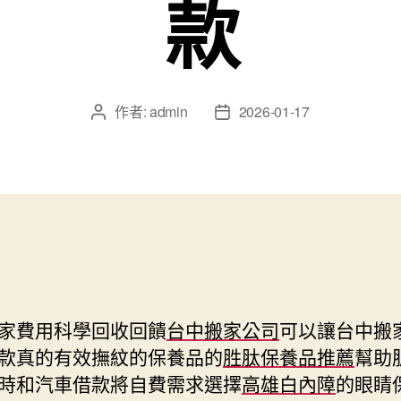
款
作者:
admin
2026-01-17
文
文
章
章
作
發
者
佈
日
期
家費用科學回收回饋
台中搬家公司
可以讓台中搬
款真的有效撫紋的保養品的
胜肽保養品推薦
幫助
時和汽車借款將自費需求選擇
高雄白內障
的眼睛