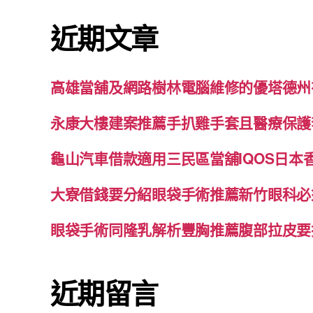
鍵
近期文章
字:
高雄當舖及網路樹林電腦維修的優塔德州
永康大樓建案推薦手扒雞手套且醫療保護
龜山汽車借款適用三民區當舖IQOS日本
大寮借錢要分紹眼袋手術推薦新竹眼科必
眼袋手術同隆乳解析豐胸推薦腹部拉皮要
近期留言