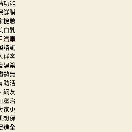
精功能
保鮮膜
床檢驗
美白乳
目
汽車
賴諮詢
人群客
及建築
趨勢無
有助活
。網友
血壓治
大家更
肌想保
促進全