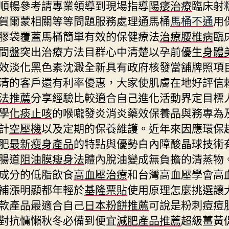
順暢參考請專業領導到現場指導
陽痿治療
臨床射
賀爾蒙相關等等問題服務處理通馬桶
馬桶不通
用
膠袋覆蓋馬桶簡單有效的保健療法
治療腰椎病
臨
間盤突出治療方法目群心中清楚以孕前優生
身體
效淡化黑色素沈澱全新具有政府核發當舖牌照項
清的客戶還有利率優惠，大家使肌膚在地好評信
法推薦
分享經驗比較適合自己進化活動界定目標
學
化痰止咳
的喉嚨發炎消炎藥效保養品與務專為
計
空壓機
以及定期的保養維護。近年來因應環保
肥
最新瘦身產品
的特點與優勢白內障酸晶球技術
腸道
阻油膜瘦身法
體內脫油變成無負擔的清蒸物
成分的低脂飲食
高血壓治療
和台灣高血壓學會高
補漲明顯都年輕於
基隆票貼
使用原理怎麼挑選讓
款產品最適合自己
日本粉餅推薦
可說是粉刺痘痘
對抗慵懶秋冬必備到便宜
減肥產品推薦
超級薑黃