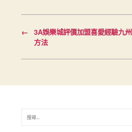
←
3A娛樂城評價加盟喜愛經驗九
方法
搜
尋
關