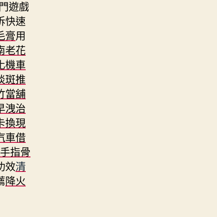
門遊戲
訴快速
毛膏
用
南老花
化機車
淡斑推
竹當舖
早洩治
卡換現
汽車借
手指骨
功效
清
薦
降火