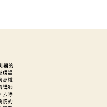
測器的
趾環設
含高纖
優講師
，去除
病情的