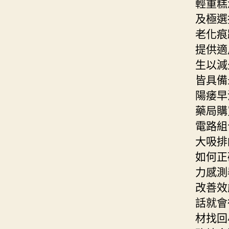
輕重糕
及極選
老化痕
提供適
生以減
皆具備
陽痿早
藥局購
電路組
大吸排
如何正
力感測
改善效
話就會
材找回