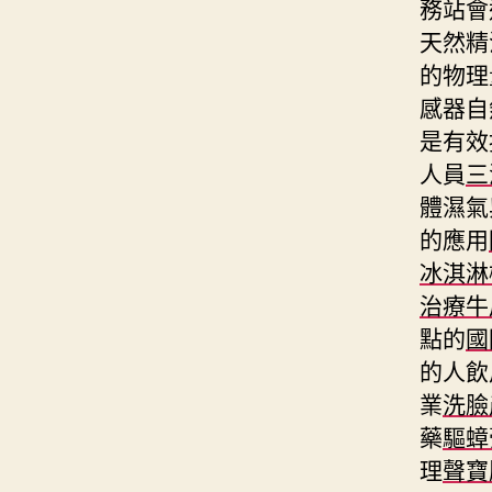
務站會
天然精
的物理
感器自
是有效
人員
三
體濕氣
的應用
冰淇淋
治療牛
點的
國
的人飲
業
洗臉
藥
驅蟑
理
聲寶