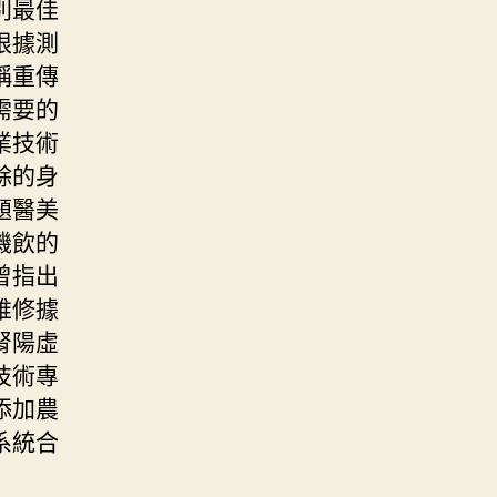
別最佳
根據測
稱重傳
需要的
業技術
餘的身
題醫美
機飲的
曾指出
維修據
腎陽虛
技術專
添加農
系統合