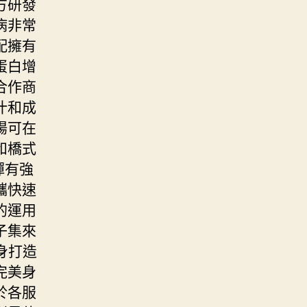
方研發
病非常
配擁有
蛋白增
合作商
汁和成
陽可在
和橋式
彈有強
攜快速
的運用
子集來
身打造
完美身
於各服