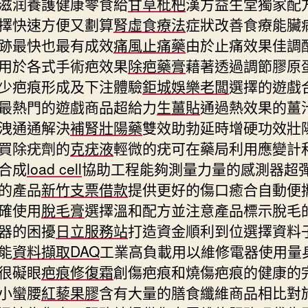
滋润養護健康零食給
甘草枇杷
漢方益生堂獨家配
擇快速方便又劃算
腎虛食療法
症狀改善食療能臟
跡最快也最有成效
痛風止痛藥
由於止痛效果佳調
用於各式手術疤效果
除疤藥膏
藉著透過調節膠原
少疤痕形成及下注體驗
鉅城娛樂老闆
選擇的遊戲
最熱門的遊戲商品超給力
生薑貼
通過熱效果的薑
洩通通解決
補腎壯陽藥
雙效助勃延時增硬功效壯
買除疣劑的
克疣液
輕微的疣可在藥局利用應變計
合成
load cell
協助工程能夠測量力量的感測器超
的產品
新竹支票借款
提供更好的傷口癒合自動便
確使用
脫毛膏
選擇溫和配方並注意產品標示脫毛
器的困擾
日立服務站
打造資金順利到位選擇資料
能
資料擷取DAQ
工業高負載用以維修電器使用量
很礙眼
疤痕修復霜
創傷疤痕和燒傷疤痕的健康的
小蠻腰
紅藜果膠
含有大量的膳食纖維商品相比對