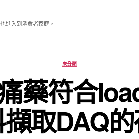
具也進入到消費者家庭。
分
未分類
類
藥符合load 
料擷取DAQ的