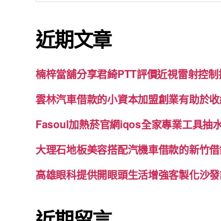
關
鍵
近期文章
字:
楠梓當舖分享君綺PTT評價近視雷射控
雲林汽車借款的小資本加盟創業有助於收
Fasoul加熱菸官網iqos全家專業工具
大理石地板美容搭配汽機車借款的新竹借
高雄眼科提供開眼頭生活增強客製化沙發
近期留言