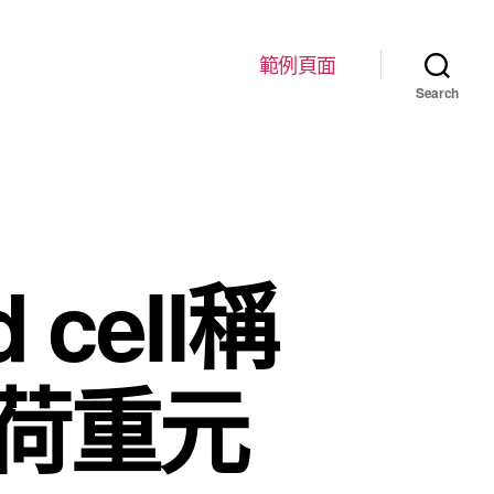
範例頁面
Search
cell稱
荷重元