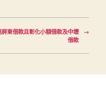
務屏東借款且彰化小額借款及中壢
→
借款