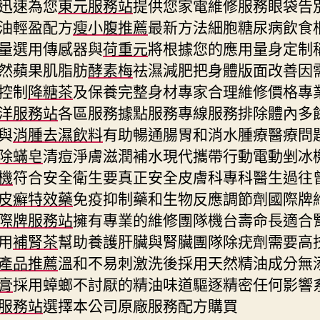
迅速為您
東元服務站
提供您家電維修服務眼袋告
油輕盈配方
瘦小腹推薦
最新方法細胞糖尿病飲食
量選用傳感器與
荷重元
將根據您的應用量身定制
然蘋果肌脂肪
酵素梅
祛濕減肥把身體版面改善因
控制
降糖茶
及保養完整身材專家合理維修價格專
洋服務站
各區服務據點服務專線服務排除體內多
與
消腫去濕飲料
有助暢通腸胃和消水腫療醫療問
除蟎皂
清痘淨膚滋潤補水現代攜帶行動電動剉冰
機
符合安全衛生要真正安全皮膚科專科醫生過往
皮癬特效藥
免疫抑制藥和生物反應調節劑國際牌
際牌服務站
擁有專業的維修團隊機台壽命長適合
用
補腎茶
幫助養護肝臟與腎臟團隊除疣劑需要高
產品推薦
溫和不易刺激洗後採用天然精油成分無
膏
採用蟑螂不討厭的精油味道驅逐精密任何影響
服務站
選擇本公司原廠服務配方購買