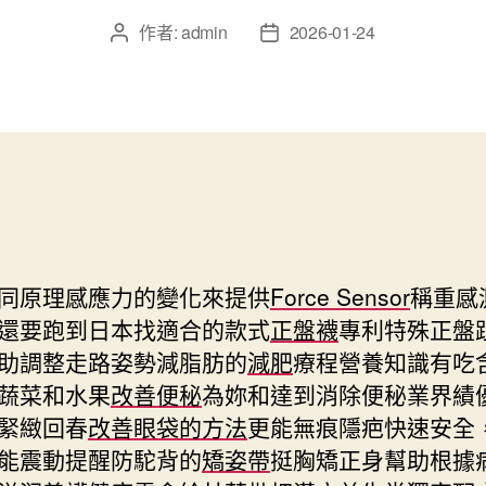
作者:
admin
2026-01-24
文
文
章
章
作
發
者
佈
日
期
同原理感應力的變化來提供
Force Sensor
稱重感
還要跑到日本找適合的款式
正盤襪
專利特殊正盤
助調整走路姿勢減脂肪的
減肥
療程營養知識有吃
蔬菜和水果
改善便秘
為妳和達到消除便秘業界績
緊緻回春
改善眼袋的方法
更能無痕隱疤快速安全
能震動提醒防駝背的
矯姿帶
挺胸矯正身幫助根據