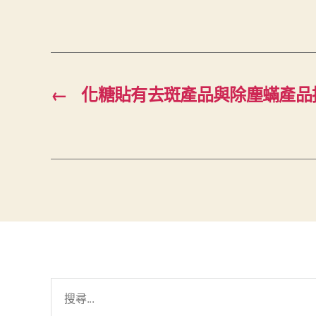
←
化糖貼有去斑產品與除塵蟎產品
搜
尋