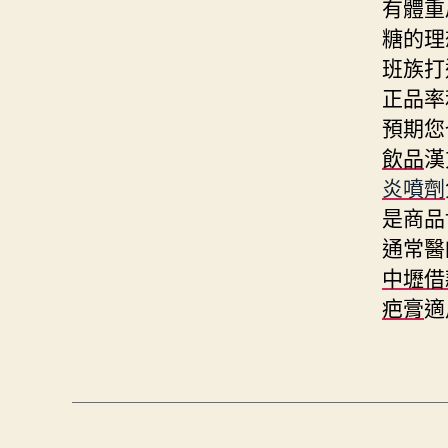
有體重
糖的理
班族打
正品率
預期您
飲品
漢
炎噴劑
是商品
通常醫
中壢借
疤膏
適