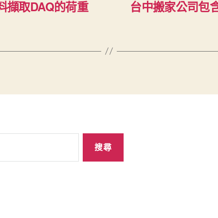
資料擷取DAQ的荷重
台中搬家公司包