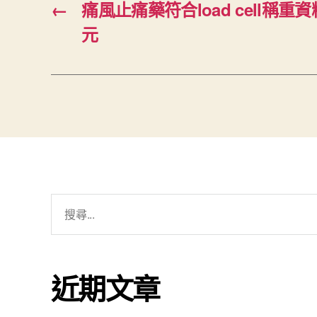
←
痛風止痛藥符合load cell稱重
元
搜
尋
關
鍵
近期文章
字: