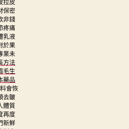
波拉皮
材保密
款非錢
節疼痛
體乳液
對於果
專業未
長方法
眉毛生
本藥品
料會恢
類去皺
人體質
度再度
門新鮮