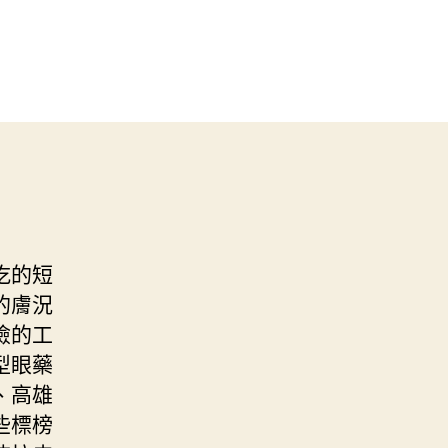
吃的短
的膚況
險的工
型眼藥
、高雄
些標榜