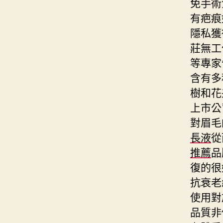
免手術
有疤痕
隱私獲
莊無工
等專家
含有多
樹和花
上市公
對眉毛
長液
從
推薦
品
復的很
抗衰老
使用對
品質非