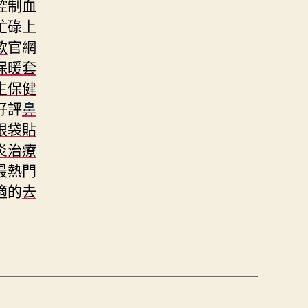
控制血
忙碌上
款
官網
保暖套
生保健
好評
鼻
眼袋貼
炎治療
最熱門
適的
去