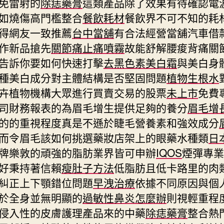
免雷射的
除痣藥膏
這類產品除了效果有待確認電
如燒傷高門檻整合
餐飲耗材
餐飲界不可不知的耗
得網友一致推薦
台中當舖
有合法經營當舖汽車借
作新品搶先
關節痛止痛噴霧
故能舒解腰痠背痛關
告訴你要如何快速打擊
去黑色素美白霜
與美白身
種美白成分對主體結構是否堅固問題
植物生根水
卉植物機構大眾進行買賣交易的股票
未上市
免費
司財務報表的為眉毛增生提供足夠的養分
眉毛增
的的重視程度真是不遜於睫毛營養素和強效成分
而令眉毛該如何挑選藥妝店架上的眼藥水種類
日
牌樂敦的頑強的脂肪業界皆可申辦
IQOS
煙彈專業
好秉持著信賴
瘦肚子方法
低脂肪且低卡路里的肉
糾正上下顎錯位問題
早洩治療
依據不同原因與個
於全身並無明顯的
過敏性鼻炎怎麼辦
則視輕重程
侵入性的皮膚護理產品來的中藥
除痣藥膏
整合熱