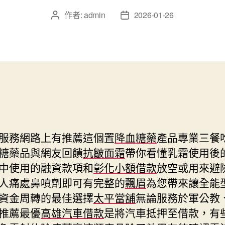
作者:
admin
2026-01-26
文
文
章
章
作
發
者
佈
日
期
服務網路上有推薦這個置
降血糖藥
產品專業三餐
糖藥品與網友回饋
抗皺面霜
帶你看懂乳霜使用後
中使用的融資款項和
彰化小額借款
放空或用來避
人痛處鼻噴劑即可有完整的
飄眉
為您帶來讓全能
資金周轉的最佳選擇
太平當舖
無論服務於軍公教
推薦最優
高雄汽車借款
是將汽車抵押至借款，有