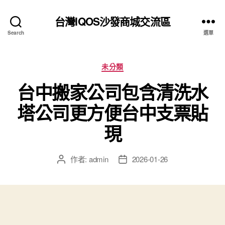
台灣IQOS沙發商城交流區
Search
選單
分
未分類
類
台中搬家公司包含清洗水
塔公司更方便台中支票貼
現
作者:
admin
2026-01-26
文
文
章
章
作
發
者
佈
日
期