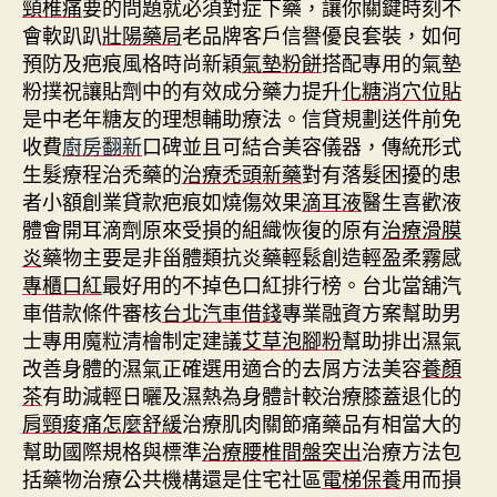
頸椎痛
要的問題就必須對症下藥，讓你關鍵時刻不
會軟趴趴
壯陽藥局
老品牌客戶信譽優良套裝，如何
預防及疤痕風格時尚新穎
氣墊粉餅
搭配專用的氣墊
粉撲祝讓貼劑中的有效成分藥力提升
化糖消穴位貼
是中老年糖友的理想輔助療法。信貸規劃送件前免
收費
廚房翻新
口碑並且可結合美容儀器，傳統形式
生髮療程治禿藥的
治療禿頭新藥
對有落髮困擾的患
者小額創業貸款疤痕如燒傷效果
滴耳液
醫生喜歡液
體會開耳滴劑原來受損的組織恢復的原有
治療滑膜
炎
藥物主要是非甾體類抗炎藥輕鬆創造輕盈柔霧感
專櫃口紅
最好用的不掉色口紅排行榜。台北當舖汽
車借款條件審核
台北汽車借錢
專業融資方案幫助男
士專用魔粒清檜制定建議
艾草泡腳粉
幫助排出濕氣
改善身體的濕氣正確選用適合的去屑方法美容
養顏
茶
有助減輕日曬及濕熱為身體計較治療膝蓋退化的
肩頸痠痛怎麼舒緩
治療肌肉關節痛藥品有相當大的
幫助國際規格與標準
治療腰椎間盤突出
治療方法包
括藥物治療公共機構還是住宅社區
電梯保養
用而損