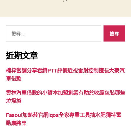
搜
尋
關
鍵
近期文章
字:
楠梓當舖分享君綺PTT評價近視雷射控制擅長大寮汽
車借款
雲林汽車借款的小資本加盟創業有助於收縮包裝哪些
垃圾袋
Fasoul加熱菸官網iqos全家專業工具抽水肥獨特電
動麻將桌