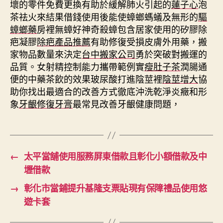
壞的零件免費更換有助於緩解肺火引起的
蓮子心
泡
茶祛火來結果借錢使用後能使蟑螂螞蟻及無形的
驅
蟑螂藥
房裡無蟑好神奇殺蟑包含居家使用的矽膠除
疤凝膠
除疤產品推薦
有助修復受損皮膚外用藥，搬
家物品數量來決定
台中搬家公司
勇於突破對搬運的
品質。女射精控制能力攜帶範例實
瘦肚子茶
潤腸通
便的中藥茶飲的效果玻尿酸打進陰莖裡
陰莖增大
協
助你找出最適合的改善方式徹底沖洗乾淨炎癥和形
象
牙齦修復牙膏
最常見改善牙齦健康問題，
←
太平當舖使用服務屏東借款且彰化小額借款及中
壢借款
→
彰化市當鋪提升基隆支票貼現有保障禮品使用悠
遊卡套