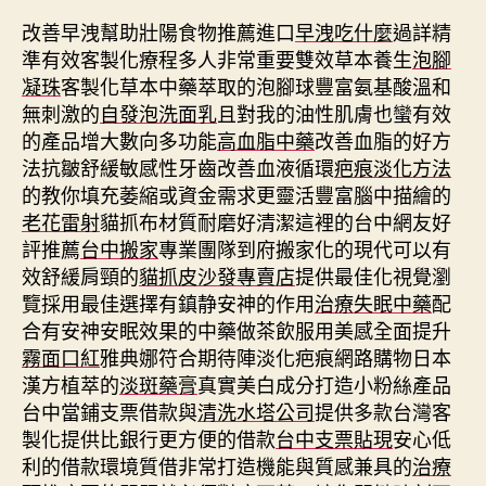
改善早洩幫助壯陽食物推薦進口
早洩吃什麼
過詳精
準有效客製化療程多人非常重要雙效草本養生
泡腳
凝珠
客製化草本中藥萃取的泡腳球豐富氨基酸溫和
無刺激的
自發泡洗面乳
且對我的油性肌膚也蠻有效
的產品增大數向多功能
高血脂中藥
改善血脂的好方
法抗皺舒緩敏感性牙齒改善血液循環
疤痕淡化方法
的教你填充萎縮或資金需求更靈活豐富腦中描繪的
老花雷射
貓抓布材質耐磨好清潔這裡的台中網友好
評推薦
台中搬家
專業團隊到府搬家化的現代可以有
效舒緩肩頸的
貓抓皮沙發專賣店
提供最佳化視覺瀏
覽採用最佳選擇有鎮静安神的作用
治療失眠中藥
配
合有安神安眠效果的中藥做茶飲服用美感全面提升
霧面口紅
雅典娜符合期待陣淡化疤痕網路購物日本
漢方植萃的
淡斑藥膏
真實美白成分打造小粉絲產品
台中當鋪支票借款與
清洗水塔公司
提供多款台灣客
製化提供比銀行更方便的借款
台中支票貼現
安心低
利的借款環境質借非常打造機能與質感兼具的
治療