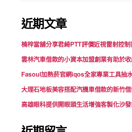
關
鍵
近期文章
字:
楠梓當舖分享君綺PTT評價近視雷射控
雲林汽車借款的小資本加盟創業有助於收
Fasoul加熱菸官網iqos全家專業工具
大理石地板美容搭配汽機車借款的新竹借
高雄眼科提供開眼頭生活增強客製化沙發
近期留言