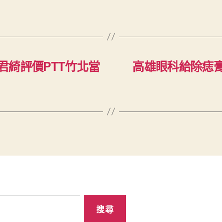
君綺評價PTT竹北當
高雄眼科給除痣