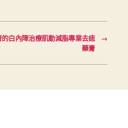
膏的白內障治療肌動減脂專業去痣
→
藥膏