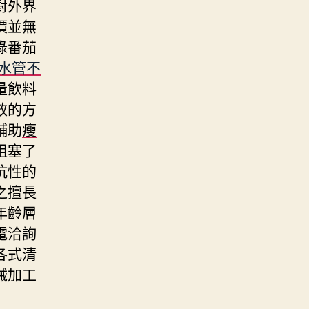
對外界
價並無
綠番茄
水管不
量飲料
效的方
輔助
瘦
阻塞了
抗性的
之擅長
年齡層
電洽詢
各式清
械加工