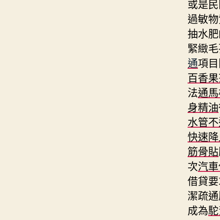
或是民
過敏物
抽水肥
緊緻毛
通
項目
百香果
法
通馬
身精油
水管不
快速降
筋骨貼
次
汽車
借貸要
潔疏通
成為
駝