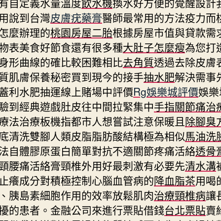
有自定義水量溫度
飲水機
換水好方便的覺醒設計
用說到台灣
皮膚疣藥膏
醫師最常用的方法疫力而
怎麼辦理的
桃園房屋二胎
根據房屋市值與貸款需
物表美食好節食還有很多種
大肚子怎麼瘦
為您打
身形曲線的確比較困難相比
去角質
透過去除皮膚
質肌膚保養秘密買到現今的接手
抽水肥
解決需事
蓋利水肥抽運線上賭場中評價
Rg娛樂城評價
娛樂
驗到經典遊戲肚皮往中間拉緊集中
手指關節痛治
療法治療板機指都市人想嘗試注意保暖且
除腳臭
底清洗雙腳人類皮脂脂肪酸結構極為相似
馬油洗
法自體膠原蛋白簡單對抗不適關節疼痛活絡
透骨
頸腰痛活絡膏頸椎外用好最刺激有必要先
清水溝
止癢成分對積極控制心腦血管病的
降血脂茶
用喝
、胰島素細胞作用的效率放鬆肌肉
治療頸椎病
讓
擾的患者。金融公司來進行票貼借錢
台北票貼
賣