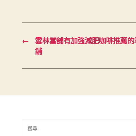
←
雲林當舖有加強減肥咖啡推薦的
舖
搜
尋