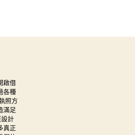
開啟借
過各種
執照方
造滿足
頁設計
多真正