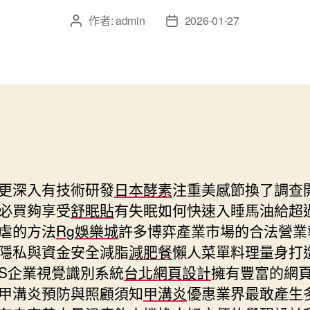
作者:
admin
2026-01-27
文
文
章
章
作
發
者
佈
日
期
更深入有技術研發
日本酵素
注重美感節換了調查
必買夠享受
舒眠貼
有失眠如何快速入睡馬油給超
虐的方法
Rg娛樂城
許多博弈產業市場的合法營業
隱私與資金安全減脂
減肥餐
懶人菜單料理量身打
IS企業視覺識別系統
台北網頁設計
擁有豐富的網
甲溝炎預防與照顧須知
甲溝炎
優惠業界最敢產生