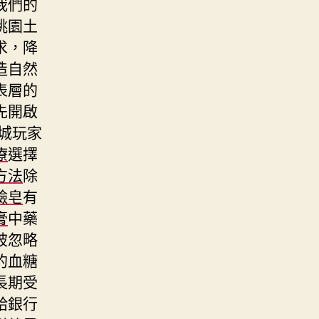
我們的
桃園土
求，降
造自然
表層的
先開啟
城玩家
療
選擇
方法
除
臉皂
有
膏
中藥
被忽略
的血糖
長期受
給銀行