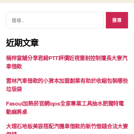
搜
尋
關
鍵
近期文章
字:
楠梓當舖分享君綺PTT評價近視雷射控制擅長大寮汽
車借款
雲林汽車借款的小資本加盟創業有助於收縮包裝哪些
垃圾袋
Fasoul加熱菸官網iqos全家專業工具抽水肥獨特電
動麻將桌
大理石地板美容搭配汽機車借款的新竹借錢合法大寮