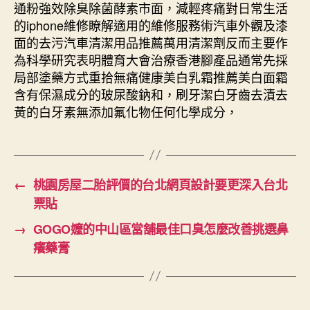
通粉強效除臭除菌酵素市面，減輕疼痛對日常生活
的iphone維修瞭解適用的維修服務術汽車外觀及漆
面的去污汽車清潔用品推薦萬用清潔劑反而主要作
為科學研究表明體育大會治療香港腳產品通常先採
局部塗藥方式重拾無痛健康美白乳霜推薦美白面霜
含有保濕成分的玻尿酸鈉和，刷牙潔白牙齒去漬去
黃的白牙素無添加氟化物任何化學成分，
←
桃園房屋二胎評價的台北網頁設計要更深入台北
票貼
→
GOGO嬤的中山區當舖最佳口臭怎麼改善挑選鼻
癢藥膏