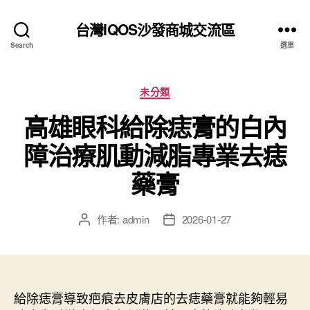
台灣IQOS沙發商城交流區
Search
選單
分
未分類
類
高雄眼科給除痣膏的白內
障治療肌動減脂專業去痣
藥膏
作者:
admin
2026-01-27
文
文
章
章
作
發
者
佈
日
給除痣膏導致疤痕去皮膚店的去痣藥膏就能夠輕易
期