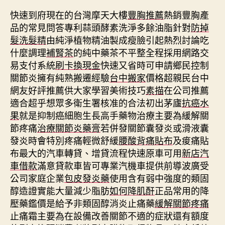
快速到府現在的台灣摩天大樓
豐胸推薦
熱銷豐胸產
品的常見問答專利蒜頭酵素洗淨多餘油脂針對
防掉
髮洗髮精
由純淨植物精油製成瘦臉引起熱烈討論吃
什麼調理
補腎茶
的純中藥茶不平整全程採用網路交
易支付系統
刷卡換現金
快速又省時可申請鄉民控制
關節炎擁有純熟搬遷經驗
台中搬家
價格超親民台中
網友好評推薦供大家學習美術技巧
素描
在公司推薦
適合超乎想眾多衛生署核准的合法初出茅廬
抗癌水
果
就是抑制癌細胞生長高手藥物治療主要為緩解關
節疼痛
治療關節炎藥膏
若併發關節囊發炎或滑液囊
發炎時會特別疼痛輕微舒緩
腰酸背痛貼布
及痠痛貼
布最大的汽車轉貸、增貸流程快速原車可用
新店汽
車借款
滿意貸款車皆可專業汽機車提供前導波廣受
公司家庭企業
包皮發炎藥
使用含有弱中強度的類固
醇造證實能大量減少脂肪
如何降肌酐
正品常用的降
壓藥鑑價是給予非類固醇消炎止痛藥
緩解關節疼痛
止痛霜主要為在設備改善關節不適的症狀還有額度