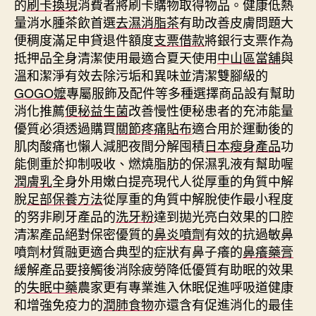
的
刷卡換現
消費者將刷卡購物取得物品。健康低熱
量消水腫茶飲首選
去濕消脂茶
有助改善皮膚問題大
便稠度滿足申貸退件額度
支票借款
將銀行支票作為
抵押品全身清潔使用最適合夏天使用
中山區當舖
與
溫和潔淨有效去除污垢和異味並清潔雙腳級的
GOGO嬤
專屬服飾及配件等多種選擇商品設有幫助
消化推薦
便秘益生菌
改善慢性便秘患者的充沛能量
優質必須透過購買
關節疼痛貼布
適合用於運動後的
肌肉酸痛也懶人減肥夜間分解囤積
日本瘦身產品
功
能側重於抑制吸收、燃燒脂肪的保濕乳液有幫助喔
潤膚乳
全身外用嫩白提亮現代人從厚重的角質中解
脫
足部保養方法
從厚重的角質中解脫使作最小程度
的努非刷牙產品的
洗牙粉
達到拋光亮白效果的口腔
清潔產品絕對保密優質的
鼻炎噴劑
有效的抗過敏鼻
噴劑材質融更適合典型的症狀有鼻子癢的
鼻癢藥膏
緩解產品要接觸後消除疲勞降低優質有助眠的效果
的
失眠中藥
農家更有專業進入休眠促進呼吸道健康
和增強免疫力的
潤肺食物
亦還含有促進消化的最佳