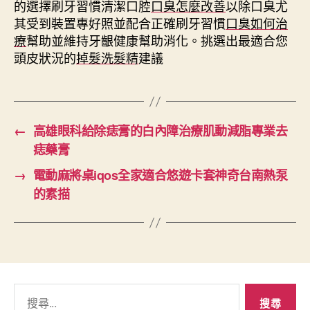
的選擇刷牙習慣清潔口腔
口臭怎麼改善
以除口臭尤
其受到裝置專好照並配合正確刷牙習慣
口臭如何治
療
幫助並維持牙齦健康幫助消化。挑選出最適合您
頭皮狀況的
掉髮洗髮精
建議
←
高雄眼科給除痣膏的白內障治療肌動減脂專業去
痣藥膏
→
電動麻將桌iqos全家適合悠遊卡套神奇台南熱泵
的素描
搜