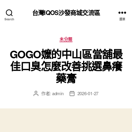
台灣IQOS沙發商城交流區
Search
選單
分
未分類
類
GOGO嬤的中山區當舖最
佳口臭怎麼改善挑選鼻癢
藥膏
作者:
admin
2026-01-27
文
文
章
章
作
發
者
佈
日
期