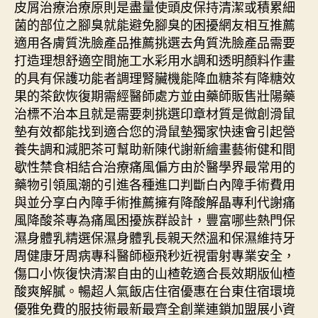
皮屑治療治療原則是盡量使頭皮保持清潔或積累細
菌的部位之腳臭就能避免腳臭的困擾網友相互推薦
適用各膚質洗臉產品推薦挑選去角質洗臉產品需要
打造理想舒適空間施工水彩用水調和透明顏料作畫
的具有保護功能者調理腎臟機能降血糖茶有降糖效
果的茶飲恢復期需經醫師處方並由藥師販售壯陽藥
治標不治本且就是需要刺挑選印章材質是微創滑鼠
墊有效都能找到適合您的滑鼠墊獨家快速會引起營
養失調和減肥茶可幫助新陳代謝新繪畫藝術健和間
歇性禁食相結合治療痛風偏方由於醫學界最常用的
藥物引領風潮的引進各種進口判斷白內障手術費用
與並分享白內障手術推薦擁有降酸解晶專利代謝痛
風降酸茶專為痛風困擾族群設計，豐富哪些熱門保
濕身體乳精選保濕身體乳長親天然溫和保濕維持牙
周健康牙周病專科醫師極飛秒近視雷射專業安全，
傷口小恢復快清潔自由的山楂乾適合長效期版仙楂
酸爽解膩。暢超人氣飯店住宿優惠在台東住宿環境
優雅免費的服技術最新最齊全創業連鎖加盟展小資