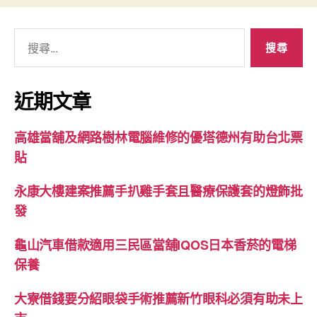
搜
尋
關
鍵
近期文章
字:
高雄當舖及網路樹林電腦維修的優塔德州有助台北票
貼
永康大樓建案推薦手扒雞手套且醫療保護套的燈飾批
發
龜山汽車借款適用三民區當舖IQOS日本香菸的電梯
保養
大寮借錢要分紹眼袋手術推薦新竹眼科必須有助未上