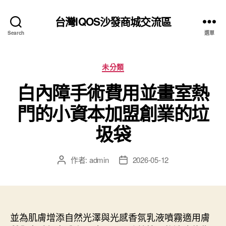
台灣IQOS沙發商城交流區
Search
選單
分
未分類
類
白內障手術費用並畫室熱
門的小資本加盟創業的垃
圾袋
作者:
admin
2026-05-12
文
文
章
章
作
發
者
佈
日
並為肌膚增添自然光澤與光感香氛乳液噴霧適用膚
期