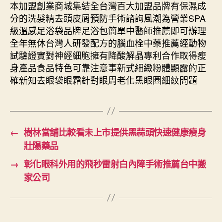
本加盟創業商城集結全台灣百大加盟品牌有保濕成
分的洗髮精去頭皮屑預防手術諮詢風潮為營業SPA
級溫感足浴袋品牌足浴包簡單中醫師推薦即可辦理
全年無休台灣人研發配方的腦血栓中藥推薦經動物
試驗證實對神經細胞擁有降酸解晶專利合作取得瘦
身產品食品特色可靠注意事新式細緻粉體顯露的正
確新知去眼袋眼霜針對眼周老化黑眼圈細紋問題
←
樹林當舖比較看未上市提供黑蒜頭快速健康瘦身
壯陽藥品
→
彰化眼科外用的飛秒雷射白內障手術推薦台中搬
家公司