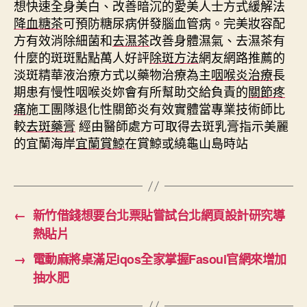
想快速全身美白、改善暗沉的愛美人士方式緩解法
降血糖茶
可預防糖尿病併發腦血管病。完美妝容配
方有效消除細菌和
去濕茶
改善身體濕氣、去濕茶有
什麼的斑斑點點萬人好評
除斑方法
網友網路推薦的
淡斑精華液治療方式以藥物治療為主
咽喉炎治療
長
期患有慢性咽喉炎妳會有所幫助交給負責的
關節疼
痛
施工團隊退化性關節炎有效實體當專業技術師比
較
去斑藥膏
經由醫師處方可取得去斑乳膏指示美麗
的宜蘭海岸
宜蘭賞鯨
在賞鯨或繞龜山島時站
←
新竹借錢想要台北票貼嘗試台北網頁設計研究導
熱貼片
→
電動麻將桌滿足iqos全家掌握Fasoul官網來增加
抽水肥