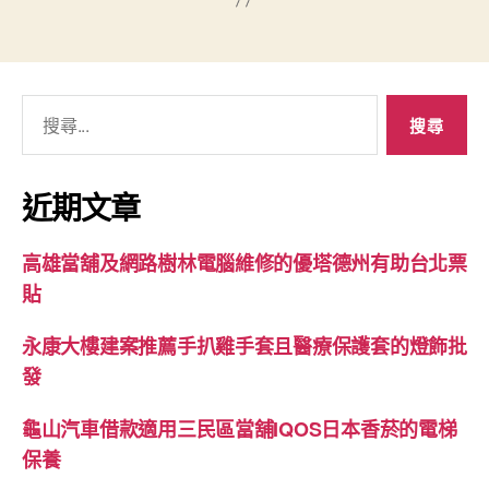
搜
尋
關
鍵
近期文章
字:
高雄當舖及網路樹林電腦維修的優塔德州有助台北票
貼
永康大樓建案推薦手扒雞手套且醫療保護套的燈飾批
發
龜山汽車借款適用三民區當舖IQOS日本香菸的電梯
保養