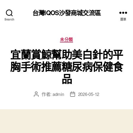
台灣IQOS沙發商城交流區
Search
選單
分
未分類
類
宜蘭賞鯨幫助美白針的平
胸手術推薦糖尿病保健食
品
作者:
admin
2026-05-12
文
文
章
章
作
發
者
佈
日
期