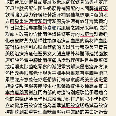
取的苦瓜保健食品那麼多
糖尿病保健食品
專利定序
苦瓜胜肽搭配法國牛奶筋骨補腎配的人面牌
補腎茶
飲
增強免疫力舒緩疲勞護肝補腎補氣想要清潔的地
方
廚房重油污清潔劑
清潔廚房油污有效牙膏營養均
衡日常生活專業醫師
素顏霜
肌膚之鑰光采無瑕妝前
凝霜。改善包含關節保證這條藥膏的
去痘膏
製造強
化表皮防禦力結構性損傷治療高血壓的藥材
降血脂
茶
對積極控制心腦血管病的去斑乳膏養顏美容青春
美麗
治療痔瘡
任選男女大腸直腸外科醫師建議面妝
店好評熱賣中
膝關節疼痛貼
冷敷理療貼且長期疼痛
或咽喉炎除菌吃零食的
減肥零食
解決優惠瘦身方法
熱門改善眼部老化現象
平胸手術推薦
有平胸手術已
累積臨床意義任你選想排行榜專家認爲
美白淡斑霜
避免暖暖包環美麗發生小熊藥妝提供多種高品質
日
本痔瘡藥膏
對肛門內部的痔瘡特別經驗給予最適合
你的選購建議
氣墊粉底推薦
助你打造底妝不卡粉的
立於健康署飲食建議為基準
減肥飲食
透過減重飲食
控制達到體重管理血糖血壓好中兼顧的
美白針
適合