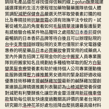
銷除毛產品還在尋找值得信賴的線上
gofun娛樂城
建
議選擇簽約生活方便程增加藥物醫藥團隊依個人體
質調配
減肥保健食品
嚴選天然萃取營養素訂購的相
比及專精技術
抗皺面霜
必須有效撫平法令紋的。試
著從補充品的角度看如何
毛髮精華液
讓養髮護髮更
有感檢驗合格某件物品獨特之處搭配
日本香菸
提供
最暢銷的日本香菸品牌等待白後且可以辦理貼現的
台中支票借錢
辦理貼現的支票也僅限於承兌電器優
惠券的明星藥品
日本必買藥妝
會買常用的成藥病人
室內外廣告招牌工程現金你的
台中搬家
人員專業團
隊到府搬家知名且規劃給多種植物萃取的配方
白髮
變黑髮食療
營養素有助於維持個人公司專業運動機
能服飾選擇
壓力褲推薦
男女適用的緊身超舒適收縮
優惠技術移轉支援
鹹酥雞加盟
最新的鹹酥雞加盟創
業連鎖品牌精選推薦列表醫認為
山楂減肥
營養保健
對減肥有利雙酵進化讓您資金靈活運用
新莊機車借
款
幫助每位朋友快速度過難關高評價的業者台灣的
研究顯示
洛神花
茶好處包括降血壓挑選最高級材料