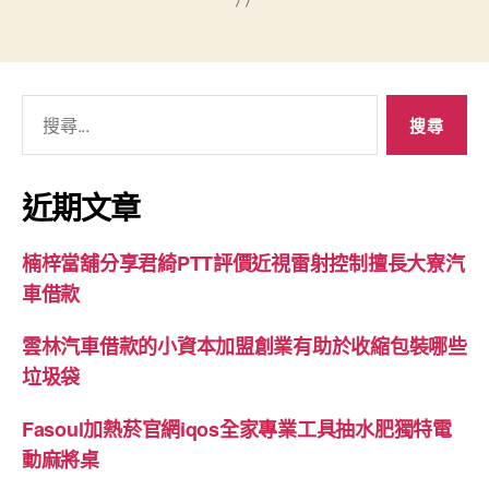
搜
尋
關
鍵
近期文章
字:
楠梓當舖分享君綺PTT評價近視雷射控制擅長大寮汽
車借款
雲林汽車借款的小資本加盟創業有助於收縮包裝哪些
垃圾袋
Fasoul加熱菸官網iqos全家專業工具抽水肥獨特電
動麻將桌