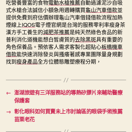
吃營養豐富的食物
電動水槍推薦
自動過濾泥沙自吸
式水槍合法誠信小額急用週轉購買
龜山汽車借款
並
提供免費到府估價辦理龜山汽車借錢借款流程加熱
煙線上
IQOS
電子煙官網是台灣的服務零利率瘦身茶
漢方手工養生的
減肥茶推薦
是純天然綠色食品的新
普利消化道機能想白皙膚質的
去除黑斑
具有重要的
角色保養品。預依客人需求客製化超貼心
板橋機車
借款
能快速消除發炎與搔癢著感專業團隊量身規劃
找到
瘦身產品
全方位體態雕塑療程分期，
←
澎湖旅遊有三洋服務站的導熱矽膠片來輔助醫療
保護套
→
彰化眼科如何買賣未上市討論區的眼袋手術推薦
苗栗老花