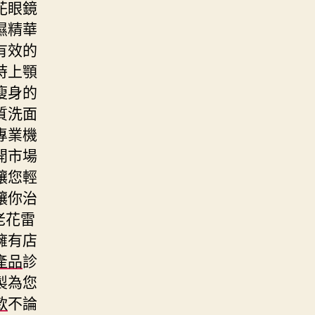
花眼鏡
濕精華
有效的
時上顎
瘦身的
質洗面
專業機
開市場
讓您輕
讓你治
老花雷
擁有店
產品
診
製為您
款
不論