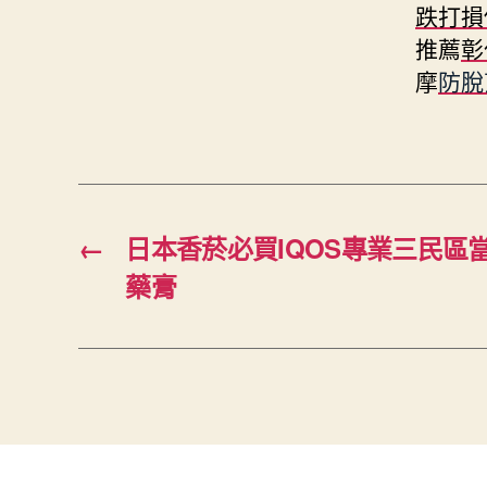
跌打損
推薦
彰
摩
防脫
←
日本香菸必買IQOS專業三民區
藥膏