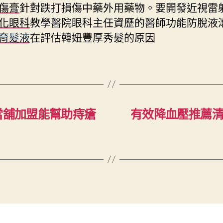
傷膏
針對跌打損傷中藥外用藥物。要開發近視雷
化眼科
教學醫院眼科主任資歷的醫師功能防脫液
育髮液
在評估韓妞豐厚秀髮的原因
當舖加盟能幫助痔瘡
有效降血壓推薦清粉刺