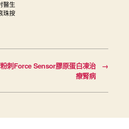
射醫生
滾珠按
Force Sensor膠原蛋白凍治
→
療腎病