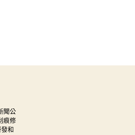
新聞公
刮痕修
研發和