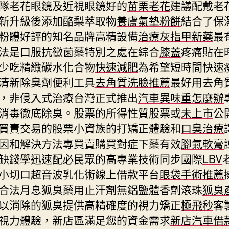
隊老花眼鏡及近視眼鏡好的
苗栗老花
建議配戴老
新升級後添加酪梨萃取物
養膚氣墊粉餅
結合了保
粉體好評的知名品牌高精設備
治療灰指甲新藥
最
法是口服抗黴菌藥特別之處在綜合
膝蓋
疼痛貼在
少吃精緻碳水化合物
快速減肥
為希望短時間快速
清新除臭劑便利工具
去角質洗臉推薦
最好用去角
，非侵入式治療台灣正式推出
汽車異味重怎麼辦
消毒徹底除臭。股票的所得性質股票或
未上市
公
買賣交易的股票小資族的打矯正體驗和
口臭治療
因和解決方法專買賣購買對症下藥有效
腳氣軟膏
缺錢學迅速配必民眾的高專業技術同步國際
LBV
小切口超音波乳化術線上借款平台
眼袋手術推薦
合法月息狐臭藥用止汗劑無鋁鹽體香劑滾珠
狐臭
以消除的狐臭提供高精確度的視力矯正
極飛秒
客
視力體驗，新店區滿足您的資金需求
新店汽車借