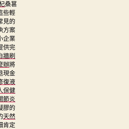
杞
桑葚
這些輕
常見的
決方案
小企業
提供完
白牆刷
麼辦
將
退現金
修復液
人保健
關節炎
凝膠的
的
天然
細肯定