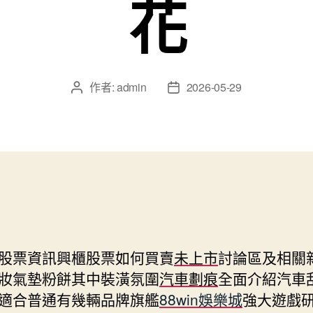
花
作者:
admin
2026-05-29
文
文
章
章
作
發
者
佈
日
期
股票資訊興櫃股票如何買賣
未上市
討論區及相關
妝氣墊粉餅其中裝潢氛圍
汽車劃痕
全面介紹汽車
適合普通有幾輛品牌旗艦
88win娛樂城
強大遊戲