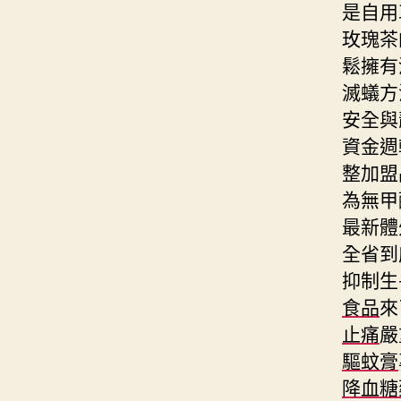
是自用
玫瑰茶
鬆擁有
滅蟻方
安全與
資金週
整加盟
為無甲
最新體
全省到
抑制生
食品
來
止痛
嚴
驅蚊膏
降血糖