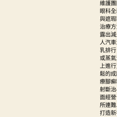
維護團
眼科全
與遮瑕
治療方
露出減
人汽車
乳排行
或蒸氣
上進行
鬆的成
療腳癬
射斷治
面經營
所連難
打造新