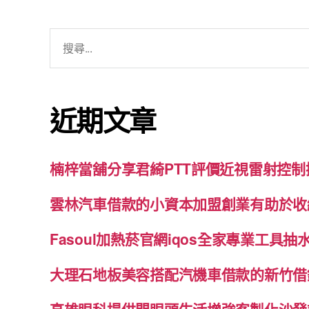
搜
尋
關
鍵
近期文章
字:
楠梓當舖分享君綺PTT評價近視雷射控
雲林汽車借款的小資本加盟創業有助於收
Fasoul加熱菸官網iqos全家專業工具
大理石地板美容搭配汽機車借款的新竹借