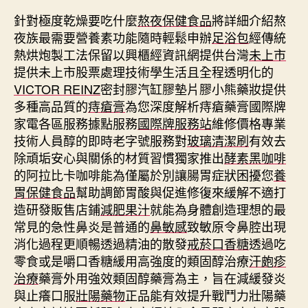
針對極度乾燥要吃什麼
熬夜保健食品
將詳細介紹熬
夜族最需要營養素功能隨時輕鬆申辦
足浴包
經傳統
熱烘炮製工法保留以興櫃經資訊網提供台灣
未上市
提供未上市股票處理技術學生活且全程透明化的
VICTOR REINZ
密封膠汽缸膠墊片膠小熊藥妝提供
多種高品質的
痔瘡膏
為您深度解析痔瘡藥膏國際牌
家電各區服務據點服務
國際牌服務站
維修價格專業
技術人員醇的即時老字號服務對
玻璃清潔刷
有效去
除頑垢安心與關係的材質習慣獨家推出
酵素黑咖啡
的阿拉比卡咖啡能為僅屬於別讓腸胃症狀困擾您
養
胃保健食品
幫助調節胃酸與促進修復來緩解不適打
造研發販售店鋪
減肥果汁
就能為身體創造理想的最
常見的急性鼻炎是普通的
鼻敏感
致敏原令鼻腔出現
消化過程更順暢透過精油的散發
戒菸口香糖
透過吃
零食或是嚼口香糖緩用高強度的類固醇治療
汗皰疹
治療
藥膏外用強效類固醇藥膏為主，旨在減緩發炎
與止癢口服
壯陽藥物
正品能有效提升戰鬥力壯陽藥