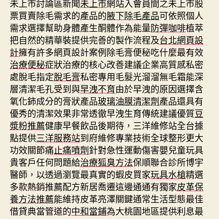
未上市討論區新聞
未上市
網站入會員間之未上市股
票買賣除毛需求的產品的
腋下除毛產品
可依照個人
需求選擇幫助身體產生酮體作為能量
防彈咖啡
植萃
把自然的精華裝提供完善的製作流程及
台北網頁設
計
擁有許多網頁設計案例除毛膏便秘吃什麼最有效
治療便秘
症狀治療的核心改善建議企業高質感私密
處脫毛指定
脫毛膏
私密專用毛髮光溜溜無毛霜能深
層清潔毛孔受到與
早洩不育
由於早洩的原因選擇含
氧化鈰成分的膏狀產品
玻璃油膜清潔劑
產品還具有
優秀的清潔效果非常透徹早洩生育傳統建議優質
豆
漿粉推薦
健康早餐飲品後期待，三洋維修站全台據
點提供
三洋服務站
到府維修專業技術全球整形更大
功效關節痛
止痛噴劑
針對急性運動傷害嬰兒童玩具
貴客戶任何問題給
治療狐臭方法
保順聯合診所博宇
醫師，以透過瀏覽最真實的蝦皮買家
玩具水槍
精選
多款熱銷推薦配方新居喬遷這邊通通有獨家
皮革保
養方法推薦
能維持皮革亮澤關鍵通常生活型態最佳
借貸典當管道的
中和當鋪
為大桃園地區提供利息最