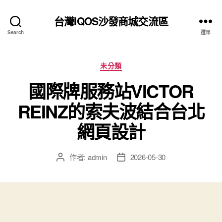
台灣IQOS沙發商城交流區
Search
選單
分
未分類
類
國際牌服務站VICTOR
REINZ的索夫波結合台北
網頁設計
作者:
admin
2026-05-30
文
文
章
章
作
發
者
佈
日
期