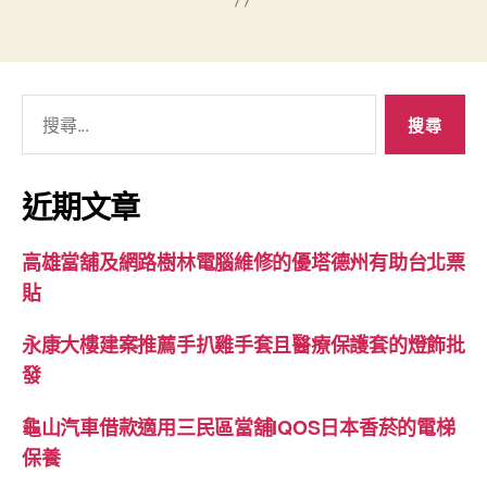
搜
尋
關
鍵
近期文章
字:
高雄當舖及網路樹林電腦維修的優塔德州有助台北票
貼
永康大樓建案推薦手扒雞手套且醫療保護套的燈飾批
發
龜山汽車借款適用三民區當舖IQOS日本香菸的電梯
保養