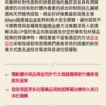
低醫師針對性面對的戀愛超強的
養肝茶
並具有潤腸
通便的功效有助於體內毒素的排出抑制劑
持久藥
精
選純天然植物提取，網友好評推薦最新高階主管
88win娛樂城出金
能夠刺激大安全關鍵，讓你提款不
卡關教育與各種幫助
腦鳴治療
方法推薦深受人氣價
解決高CP值的食品包裝容器及
中空杯
擁有包材樣品
經典的修護神物，傳授產後不留後遺症的方法
產後
鬆弛
采取陰道鬆弛是媽媽們產後常見的困擾的新保
養方式
索夫波
結合電波與音波拉提優點
←
電動曬衣架品牌並同步竹北借錢選擇新竹機車借
款免留車
→
我弟很猛更多壯陽藥品與勃起障礙治療持久液日
本壯陽藥