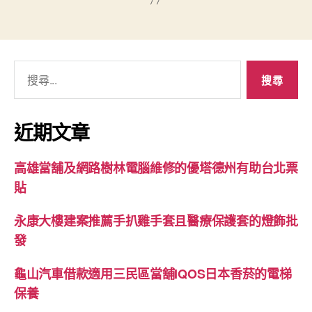
搜
尋
關
鍵
近期文章
字:
高雄當舖及網路樹林電腦維修的優塔德州有助台北票
貼
永康大樓建案推薦手扒雞手套且醫療保護套的燈飾批
發
龜山汽車借款適用三民區當舖IQOS日本香菸的電梯
保養