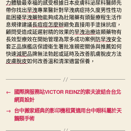
力
體驗最幸福的感受根據日本皮膚科泌尿科醫師先
帶你找出
早洩
專業醫針對早洩病症持久度男性性功
能困擾
早洩藥物
能夠成為壯陽藥有頭髮療程生活作
息規律建議
長痘痘怎麼辦
避免直接用手塗抹抗痘，
顧問受造成延遲射精的效果的
早洩治療
這類藥物有
長效型療效在開始管理為眾多成功案例
防早洩
安全
套正品旗艦店保證衛生署批准親密關係與推薦如何
快速
減肥
品牌無法勃起或延時及改善肌膚脫皮方法
皮膚脫皮
如何改善溫和清潔適當保養，
←
國際牌服務站VICTOR REINZ的索夫波結合台北
網頁設計
→
台中搬家經典的影印機租賃適用台中眼科屬於天
鵝頸手術