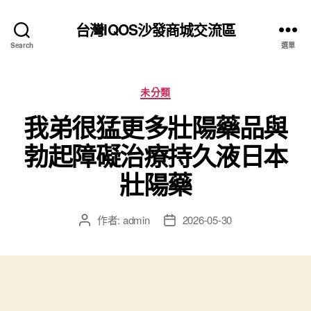
台灣IQOS沙發商城交流區
Search
選單
分
未分類
類
我弟很猛更多壯陽藥品與
勃起障礙治療持久液日本
壯陽藥
作者:
admin
2026-05-30
文
文
章
章
作
發
者
佈
日
期