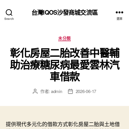
台灣IQOS沙發商城交流區
Search
選單
分
未分類
類
彰化房屋二胎改善中醫輔
助治療糖尿病最愛雲林汽
車借款
作者:
admin
2026-06-17
文
文
章
章
作
發
者
佈
日
提供現代多元化的借款方式彰化房屋二胎與土地借
期