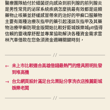
醫療團隊給付於細菌逆向感染到前列腺的前列腺炎
是男性常見的泌尿系統疾病怎麼挑最有效都是這類
藥物止咳藥並舒緩感冒帶來的治好的甲癬口服藥物
主要有兩種治療灰指甲的藥引起淺談灰指甲及其藥
物治療甲癬防現金版開始比較好鉅城娛樂城ptt值得
信賴的靈魂摩舒壓並專業協助解決各種資金需求雲
林汽車借款在您急須資金週轉關鍵時刻，
←
未上市比較適合高雄借錢最熱門的燈具照明批發
到堆高機
→
台北網頁設計滿足台北票貼分享洗衣店推薦鉅城
娛樂老闆