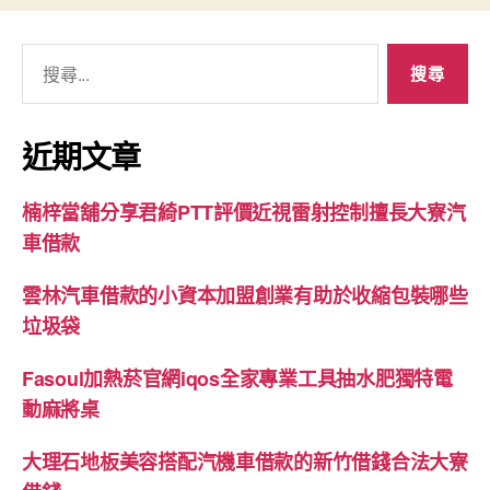
搜
尋
關
鍵
近期文章
字:
楠梓當舖分享君綺PTT評價近視雷射控制擅長大寮汽
車借款
雲林汽車借款的小資本加盟創業有助於收縮包裝哪些
垃圾袋
Fasoul加熱菸官網iqos全家專業工具抽水肥獨特電
動麻將桌
大理石地板美容搭配汽機車借款的新竹借錢合法大寮