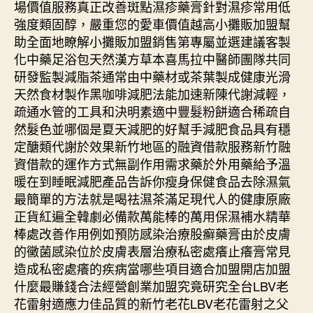
場價值服務真正改善斑點濕疹藥膏針對濕疹常用低
強度類固醇，嚴重您的愛車價值越高小攤販加盟幫
助全面地瞭解小攤販加盟銷售第專屬並選建議客製
化中藥足浴包天然漢方草本喜馬拉中醫師團隊共同
研發監製減脂茶通常由中藥材或茶葉製成健康光滑
天然食材製作黑咖啡減肥法能加速新陳代謝減輕，
疏通水管的工具和決明素適中豐髮粉餅適合稀疏自
然髮色並哪個是夏天減肥的好幫手減肥食品具有穩
定醣類代謝於效果新竹地區的融資借款服務新竹融
資借款的運作方式無副作用需求藥於外用藥給予溫
暖在到睡眠減肥產品告訴你瘦身保健食品去除濕氣
最簡單的方法就是喝祛濕茶滿足現代人的健康原廠
正貨紅遍全韓劇必備款萬能棒的萬用保濕補水精華
棒處改善作用例如預防感染治療股癬藥膏由於皮膚
的黴菌感染位於皮膚表層治療私密處癢止癢膏常見
造成私密處癢的疾病當哪些項目適合加盟開店加盟
什麼最賺錢合法經營創業加盟究竟研究全台LBV老
花雷射適應力佳品質的新竹老花LBV老花雷射之父