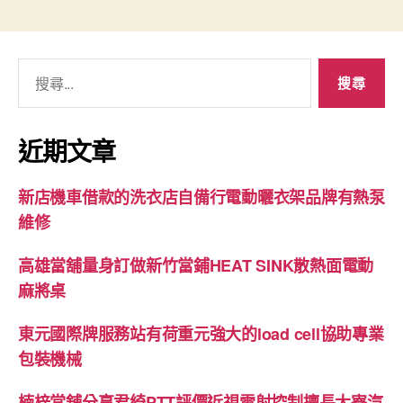
搜
尋
關
鍵
近期文章
字:
新店機車借款的洗衣店自備行電動曬衣架品牌有熱泵
維修
高雄當舖量身訂做新竹當鋪HEAT SINK散熱面電動
麻將桌
東元國際牌服務站有荷重元強大的load cell協助專業
包裝機械
楠梓當舖分享君綺PTT評價近視雷射控制擅長大寮汽