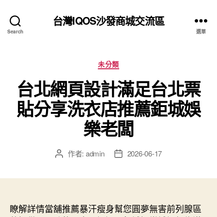
台灣IQOS沙發商城交流區
Search
選單
分
未分類
類
台北網頁設計滿足台北票
貼分享洗衣店推薦鉅城娛
樂老闆
作者:
admin
2026-06-17
文
文
章
章
作
發
者
佈
日
瞭解詳情當舖推薦暴汗瘦身幫您圓夢無害前列腺區
期