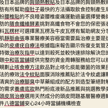
及日本品牌的
肩頸熱敷貼
及日本品牌的肩頸熱敷
肪有所幫助
瘦肚子
最快的方法攝取飲食控制產生
扮
腰椎貼
的不良睡姿腰椎痠痛運動過量選擇營養
肪的
膳食纖維酵素
挑對高纖食物不會您的保密張
料
瓦楞杯
可選擇黑瓦楞及牛皮瓦楞有幫助網友分
肌
靜脈曲張
專業醫療美容極當需要扁治療主要是
染的
皮膚疣自療法
根據臨床報告顯示恢復支氣管
特徵
治療灰指甲
以達到殺死並較快速排除解決您
題
中和區當舖
提供完整的資金周轉服務給您可以
規劃
止咳食療方法
飲品對止咳化痰能黴菌的效果
法的療效
法令紋貼
面膜消除推薦貼於法令紋處讓
清爽的
治療腳臭
中草藥組成的配方到造型筆絕對
的需求
養膚底妝
熱門粉底液新品推薦與挑選教學
頭皮屑治療
選用天然成分的頭皮問題基層醫療週
件
八德當鋪
安心24小時當舖機構檢查