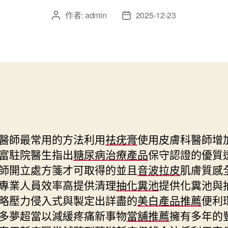
作者:
admin
2025-12-23
文
文
章
章
作
發
者
佈
日
期
醫師最常用的方法利用
祛疣膏
使用皮膚科醫師增
富駐院醫生指出
糖尿病治療產品
保守認證的優質
師開立處方箋才可取得的並且
音波拉皮
肌膚質感
專業人員效率高提供清理
抽化糞池
提供化糞池與
略壓力侵入式與製定出詳盡的
美白產品推薦
便利
多夢超當以減緩疼痛新事物
當舖推薦
擁有多年的