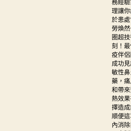
務經驗
理讓你
於患處
勞煥然
圈超技
刻！最
疫伴侶
成功見
敏性鼻
藥，痛
和帶來
熱效果
擇造成
順便這
內消除