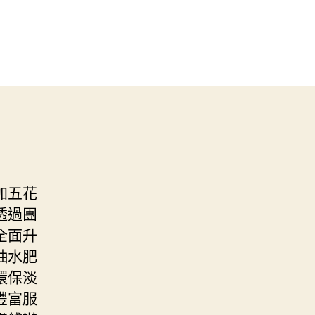
加五花
透過團
全面升
抽水肥
環保淡
豐富服