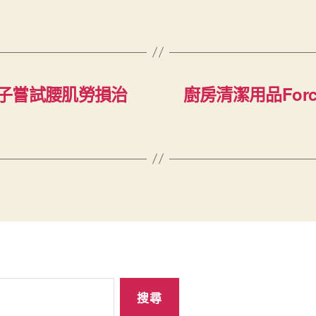
子嘗試腰肌勞損治
廚房清潔用品Forc