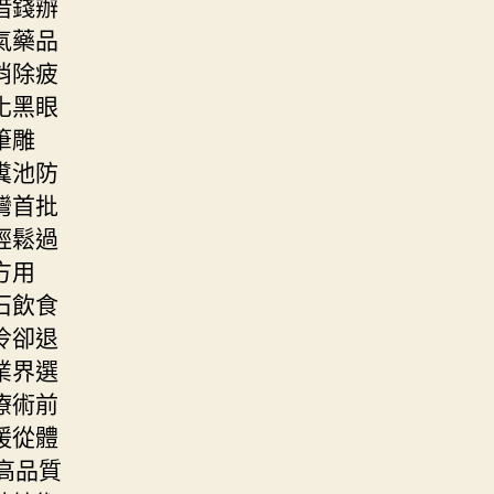
借錢辦
氣藥品
消除疲
化黑眼
筆雕
糞池防
灣首批
輕鬆過
方用
石飲食
冷卻退
業界選
療術前
暖從體
高品質