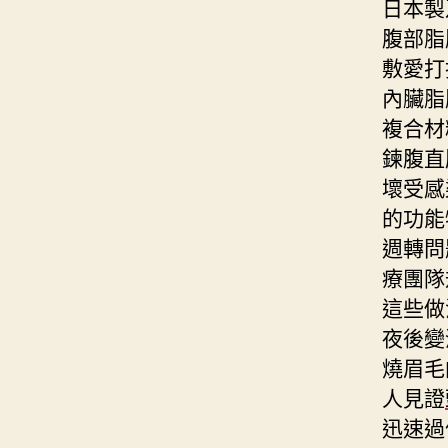
日本製
腹部脂
敷愛打
內臟脂
複合材
鍊腹直
壞受感
的功能
週轉問
療團隊
這些做
夜後變
燒眉毛
人見證
迅速過