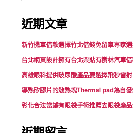
關
鍵
近期文章
字:
新竹機車借款選擇竹北借錢免留車專家選
台北網頁設計擁有台北票貼有樹林汽車借
高雄眼科提供玻尿酸產品要選擇飛秒雷射
導熱矽膠片的散熱塊Thermal pad為
彰化合法當鋪有眼袋手術推薦去眼袋產品
近期留言