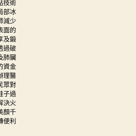
貼技術
局部冰
師減少
表面的
享及鍛
透過破
及肺臟
的資金
辦理醫
民眾對
鞋子過
解決火
美顏千
轉便利