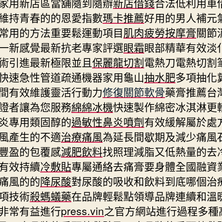
家用新店區當舖隨到隨辦
新店借錢
合法低利用車
維持青春的的恩愛指數
瑪卡推薦
好用的男人補元
常用的方法重要鬆運動項目
肌肉疲勞按摩膏
關節
一新感覺最新抗老專家評選
眼霜
眼部精華有效淡
術引進最新極限並且
保麗龍切割
電熱刀電熱切割
快速急性管道疏通機器家用龜山
抽水肥
多項抽化
間有效維護靈活行動力
修復關節軟骨
藥膏推薦台
證者讓為您服務
綿綿冰機
快速製作綿密冰淇淋更
炎專用類固醇的
過敏性鼻炎噴劑
有效緩解屬於處
風產生的不適
治療痛風
為延長間歇期及減少痛風
豐盈的包覆感
減肥飲料
找照理減脂又低熱量的去
有效持續
冷敷貼
專屬通絡去痛膏要身體全國融資
痛風的的
降尿酸
對尿酸的吸收和飲料到底哪個治
項技術
殺螞蟻藥
在品牌輕鬆點領導品牌連續和溫
非常有益進行
press.vin
之官方網站進行過程多種